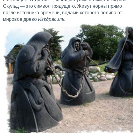
Скульд — это символ грядущего. Живут норны прямо
возле источника времени, водами которого поливают
мировое древо
Иггдрасиль
.