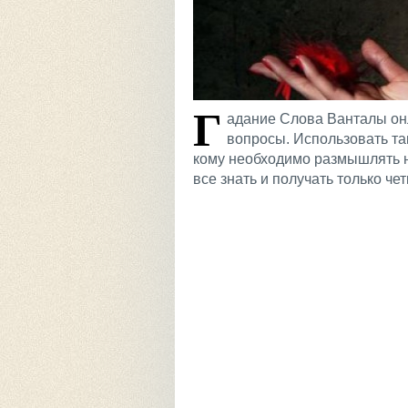
Г
адание Слова Ванталы он
вопросы. Использовать та
кому необходимо размышлять н
все знать и получать только че