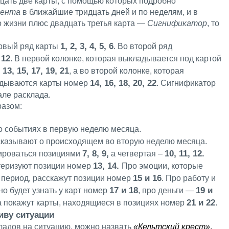
цать две карты, с помощью которых подробно
рента
в ближайшие тридцать дней и по неделям, и в
 жизни плюс двадцать третья карта —
Сигнификатор
, то
1, 2, 3, 4, 5, 6
рвый ряд карты
. Во второй ряд
 12
. В первой колонке, которая выкладывается под картой
13, 15, 17, 19, 21
ы
, а во второй колонке, которая
14, 16, 18, 20, 22
адываются карты номер
. Сигнификатор
але расклада.
разом:
о событиях в первую неделю месяца.
казывают о происходящем во вторую неделю месяца.
7, 8, 9,
10, 11, 12.
зироваться позициями
а четвертая –
13, 14.
теризуют позиции номер
Про эмоции, которые
15 и 16
т период, расскажут позиции номер
. Про работу и
17 и 18
19 и
 будет узнать у карт номер
, про деньги —
21 и 22.
покажут карты, находящиеся в позициях номер
тиву ситуации
адов на ситуацию, можно назвать
«Кельтский крест»
.