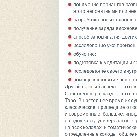
понимание вариантов разви
этого непонятными или не
разработка новых планов, п
получение заряда вдохнове
способ запоминания других
исследование уже произоше
обучение;
подготовка к медитации и 
исследование своего внутр
помощь в принятие решени
это 
Другой важный аспект —
Собственно, расклад — это и е
Таро. В настоящее время их с
классические, пришедшие от о
и современные, большие, иногд
на одну карту, универсальные
на всех колодах, и тематическ
определенные колоды, общие и