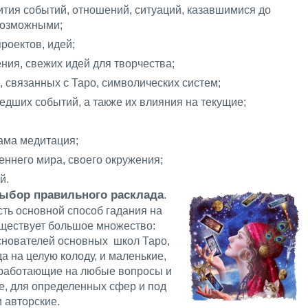
тия событий, отношений, ситуаций, казавшимися до
возможными;
роектов, идей;
ния, свежих идей для творчества;
, связанных с Таро, символических систем;
дших событий, а также их влияния на текущие;
сама медитация;
еннего мира, своего окружения;
й.
выбор правильного расклада
.
сть основной способ гадания на
уществует большое множество:
снователей основных школ Таро,
а на целую колоду, и маленькие,
, работающие на любые вопросы и
ие, для определенных сфер и под
 авторские.