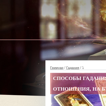
Гримуар
/
Гадания
/ ⤵
СПОСОБЫ ГАДАНИЯ
ОТНОШЕНИЯ, НА Б