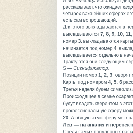
А вот «
Месяц»
использует двад
рассказывает, что ожидает
кве
четырех важнейших сферах его
есть сам вопрошающий.
Для этого выкладываются в пе
7, 8, 9, 10, 11,
выкладываются
3
номер
, выкладываются карт
4
начинается под номер
, выкл
выкладывается отдельно в нач
Трактуются они следующим об
S —
Сигнификатор
.
1, 2, 3
Позиции номер
говорят 
4, 5, 6
Карты под номером
расс
Третья неделя будем символи
Происходящее в семье охарак
будут владеть кверентом в это
профессиональную сферу можно
20.
А общую атмосферу месяца 
Лев — на анализ и перспек
Среди самых популярных раскл