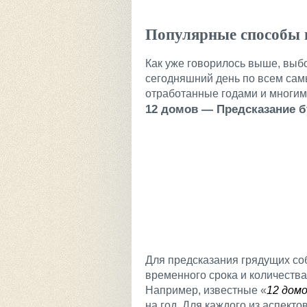
Популярные способы 
Как уже говорилось выше, выбо
сегодняшний день по всем са
отработанные годами и многим
12 домов — Предсказание 
Для предсказания грядущих со
временного срока и количеств
Например, известные «
12 дом
на год. Для каждого из аспекто