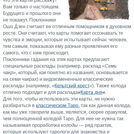
что эти карты расскажут
Вам только о настоящем.
Будущего и прошлого они
не покажут. Поклонники
Ошо Дзен считают ее отличным помощником в духовном
росте. Они считают, что карты помогает осознавать те
чувства и эмоции, которые испытывает сейчас человек,
тем самым, показывая ему разные проявления его
самого, что с ним происходит.
Поклонники гадания на этик картах предлагают
специальные расклады (например, расклад
«Семь
чакр»
, который, как понятно из названия, основывается
на семи чакрах) и видоизмененные классические
расклады (например,
«
Кельтский крест
«
). Также колода
отлично подходит и для расклада
«
Карта дня
«
.
Для того, чтобы использовать эти карты, не нужно
разбираться в
классическом Таро
,
так как данная колода,
как мы уже говорили выше, является, скорее оракулом,
чем полноценной колодой Таро. Для нее не нужна так
называемая
проработка колоды
— ряд практик,
которые используют тарологи для знакомства и