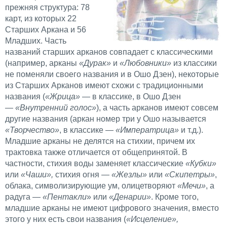
прежняя структура: 78
карт, из которых 22
Старших Аркана и 56
Младших. Часть
названий старших арканов совпадает с классическими
(например, арканы
«Дурак»
и
«Любовники»
из классики
не поменяли своего названия и в Ошо Дзен), некоторые
из Старших Арканов имеют схожи с традиционными
названия (
«Жрица»
— в классике, в Ошо Дзен
—
«Внутренний голос»
), а часть арканов имеют совсем
другие названия (аркан номер три у Ошо называется
«Творчество»
, в классике —
«Императрица»
и т.д.).
Младшие арканы не делятся на стихии, причем их
трактовка также отличается от общепринятой. В
частности, стихия воды заменяет классические
«Кубки»
или
«Чаши»,
стихия огня —
«Жезлы»
или
«Скипетры»
,
облака, символизирующие ум, олицетворяют
«Мечи»
, а
радуга —
«Пентакли
» или
«Денарии»
. Кроме того,
младшие арканы не имеют цифрового значения, вместо
этого у них есть свои названия (
«Исцеление»,