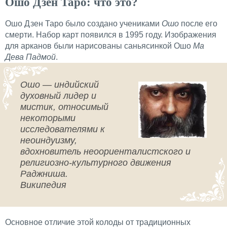
Ошо Дзен Таро: что это?
Ошо Дзен Таро было создано учениками
Ошо
после его
смерти. Набор карт появился в 1995 году. Изображения
для арканов были нарисованы саньясинкой Ошо
Ма
Дева Падмой
.
Ошо — индийский
духовный лидер и
мистик, относимый
некоторыми
исследователями к
неоиндуизму,
вдохновитель неоориенталистского и
религиозно-культурного движения
Раджниша.
Википедия
Основное отличие этой колоды от традиционных