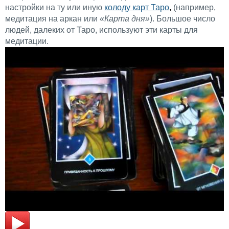
настройки на ту или иную
колоду карт Таро
,
(например,
медитация на аркан или
«Карта дня»
). Большое число
людей, далеких от Таро, используют эти карты для
медитации.