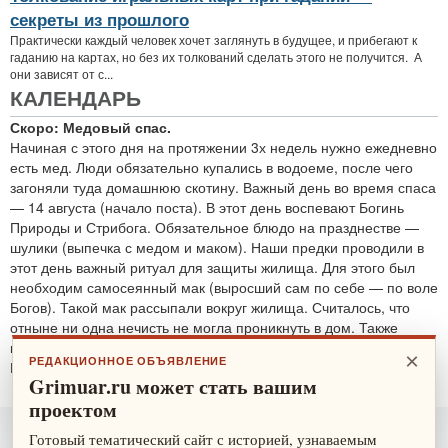
секреты из прошлого
Практически каждый человек хочет заглянуть в будущее, и прибегают к
гаданию на картах, но без их толкований сделать этого не получится. А
они зависят от с...
КАЛЕНДАРЬ
Скоро: Медовый спас.
Начиная с этого дня на протяжении 3х недель нужно ежедневно
есть мед. Люди обязательно купались в водоеме, после чего
загоняли туда домашнюю скотину. Важный день во время спаса
— 14 августа (начало поста). В этот день воспевают Богинь
Природы и Стрибога. Обязательное блюдо на празднестве —
шулики (выпечка с медом и маком). Наши предки проводили в
этот день важный ритуал для защиты жилища. Для этого был
необходим самосеянный мак (выросший сам по себе — по воле
Богов). Такой мак рассыпали вокруг жилища. Считалось, что
отныне ни одна нечисть не могла проникнуть в дом. Также
проводятся обряды для защиты от злобных духов.
×
РЕДАКЦИОННОЕ ОБЪЯВЛЕНИЕ
По теме:
защитные ритуалы
Grimuar.ru может стать вашим
проектом
Готовый тематический сайт с историей, узнаваемым