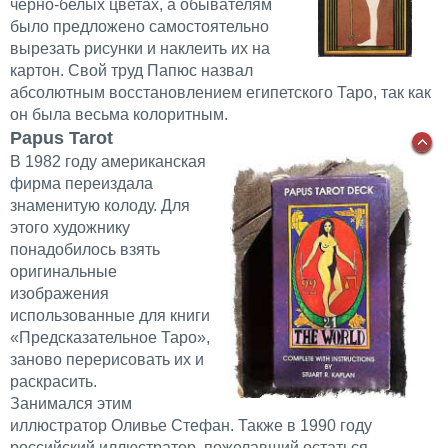
черно-белых цветах, а обывателям
было предложено самостоятельно
вырезать рисунки и наклеить их на
картон. Свой труд Папюс назвал
абсолютным восстановлением египетского Таро, так как
он была весьма колоритным.
Papus Tarot
В 1982 году американская
фирма переиздала
знаменитую колоду. Для
этого художнику
понадобилось взять
оригинальные
изображения
использованные для книги
«Предсказательное Таро»,
заново перерисовать их и
раскрасить.
Занимался этим
иллюстратор Оливье Стефан. Также в 1990 году
российский иллюстратор, пожелавший остаться