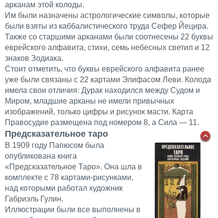
арканам этой колоды.
Им были назначены астрологические символы, которые
были взяты из каббалистического труда Сефер Йецира.
Также со старшими арканами были соотнесены 22 буквы
еврейского алфавита, стихи, семь небесных светил и 12
знаков Зодиака.
Стоит отметить, что буквы еврейского алфавита ранее
уже были связаны с 22 картами Элифасом Леви. Колода
имела свои отличия: Дурак находился между Судом и
Миром, младшие арканы не имели привычных
изображений, только цифры и рисунок масти. Карта
Правосудие размещена под номером 8, а Сила — 11.
Предсказательное таро
В 1909 году Папюсом была
опубликована книга
«Предсказательное Таро». Она шла в
комплекте с 78 картами-рисунками,
над которыми работал художник
Габриэль Гулин.
Иллюстрации были все выполнены в