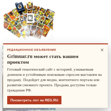
Карты таро Зеркало судьбы — уникальный
×
РЕДАКЦИОННОЕ ОБЪЯВЛЕНИЕ
магический атрибут
Grimuar.ru может стать вашим
Карты таро Зеркало судьбы просты для восприятия, подойдут и
проектом
опытному тарологу, и новичку. Рисунки не перегруженные различными
символами и астрологическими...
Готовый тематический сайт с историей, узнаваемым
доменом и устойчивым поисковым спросом выставлен на
продажу. Подойдет для медиа, контентного портала или
развития смежного проекта. Продажа доступна только
гражданам РФ.
Посмотреть лот на REG.RU