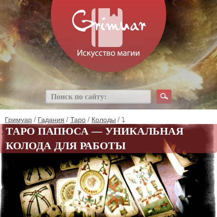
Гримуар
/
Гадания
/
Таро
/
Колоды
/ ⤵
ТАРО ПАПЮСА — УНИКАЛЬНАЯ
КОЛОДА ДЛЯ РАБОТЫ