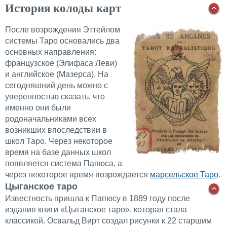
История колоды карт
После возрождения Эттейлом
системы Таро основались два
основных направления:
французское (Элифаса Леви)
и английское (Мазерса). На
сегодняшний день можно с
уверенностью сказать, что
именно они были
родоначальниками всех
возникших впоследствии в
школ Таро. Через некоторое
время на базе данных школ
появляется система Папюса, а
через некоторое время возрождается
марсельское Таро
.
Цыганское таро
Известность пришла к Папюсу в 1889 году после
издания книги «Цыганское таро», которая стала
классикой. Освальд Вирт создал рисунки к 22 старшим