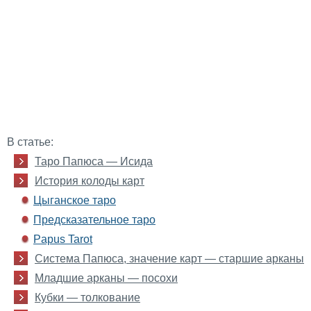
В статье:
Таро Папюса — Исида
История колоды карт
Цыганское таро
Предсказательное таро
Papus Tarot
Система Папюса, значение карт — старшие арканы
Младшие арканы — посохи
Кубки — толкование