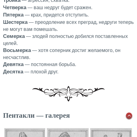
Тройка
— агрессия, схватка.
Четверка
— ваш недруг будет сражен.
Пятерка
— крах, придется отступить.
Шестерка
— преодоление всех преград, недруги теперь
не могут вам помешать.
Семерка
— злодей полностью добился поставленных
целей.
Восьмерка
— хотя соперник достиг желаемого, он
несчастлив.
Девятка
— постоянная борьба.
Десятка
— плохой друг.
Пентакли — галерея