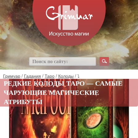
Гримуар
/
Гадания
/
Таро
/
Колоды
/ ⤵
РЕДКИЕ КОЛОДЫ ТАРО — САМЫЕ
ЧАРУЮЩИЕ МАГИЧЕСКИЕ
АТРИБУТЫ