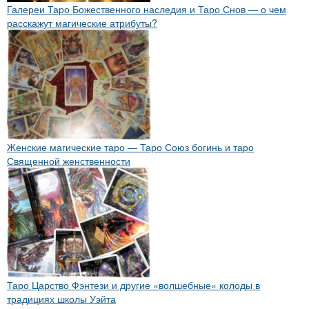
Галереи Таро Божественного наследия и Таро Снов — о чем
расскажут магические атрибуты?
Женские магические таро — Таро Союз богинь и таро
Священной женственности
Таро Царство Фэнтези и другие «волшебные» колоды в
традициях школы Уэйта