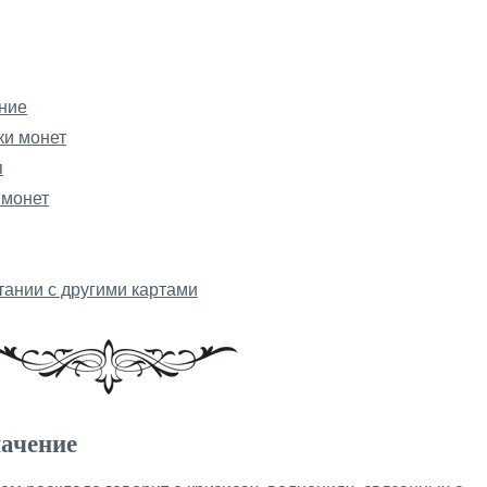
ение
ки монет
я
 монет
тании с другими картами
начение