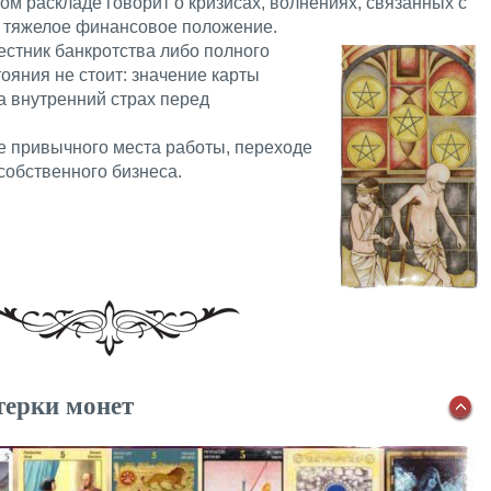
ом раскладе говорит о кризисах, волнениях, связанных с
, тяжелое финансовое положение.
естник банкротства либо полного
тояния не стоит: значение карты
на внутренний страх перед
е привычного места работы, переходе
собственного бизнеса.
терки монет