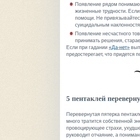
Появление рядом понимающ
жизненные трудности. Если
помощи. Не привязывайтесь
суицидальным наклонностя
Появление несчастного това
принимать решения, старае
Если при гадании
«Да-нет»
выпа
предостерегает, что придется п
5 пентаклей переверн
Перевернутая пятерка пентакле
много тратится собственной эн
провоцирующее страхи, ухуд
руководит отчаяние, а понимани