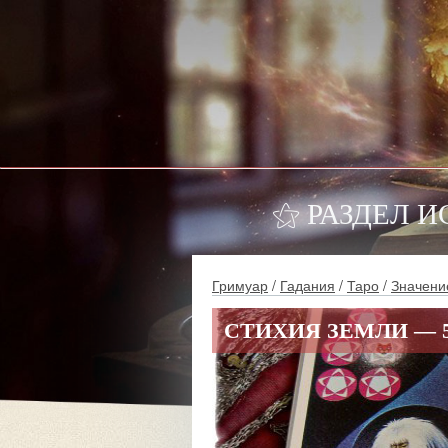
⚝ РАЗДЕЛ И
Гримуар
/
Гадания
/
Таро
/
Значени
СТИХИЯ ЗЕМЛИ — 