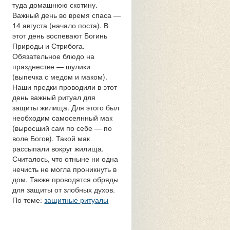
туда домашнюю скотину.
Важный день во время спаса —
14 августа (начало поста). В
этот день воспевают Богинь
Природы и Стрибога.
Обязательное блюдо на
празднестве — шулики
(выпечка с медом и маком).
Наши предки проводили в этот
день важный ритуал для
защиты жилища. Для этого был
необходим самосеянный мак
(выросший сам по себе — по
воле Богов). Такой мак
рассыпали вокруг жилища.
Считалось, что отныне ни одна
нечисть не могла проникнуть в
дом. Также проводятся обряды
для защиты от злобных духов.
По теме:
защитные ритуалы