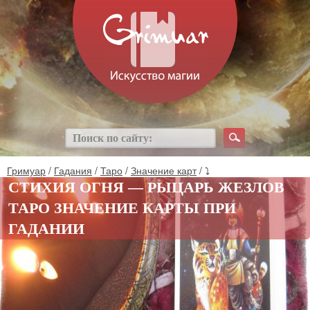
Гримуар
/
Гадания
/
Таро
/
Значение карт
/ ⤵
СТИХИЯ ОГНЯ — РЫЦАРЬ ЖЕЗЛОВ
ТАРО ЗНАЧЕНИЕ КАРТЫ ПРИ
ГАДАНИИ