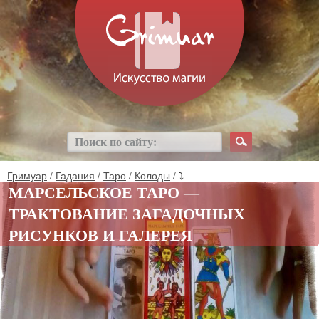
Гримуар
/
Гадания
/
Таро
/
Колоды
/ ⤵
МАРСЕЛЬСКОЕ ТАРО —
ТРАКТОВАНИЕ ЗАГАДОЧНЫХ
РИСУНКОВ И ГАЛЕРЕЯ