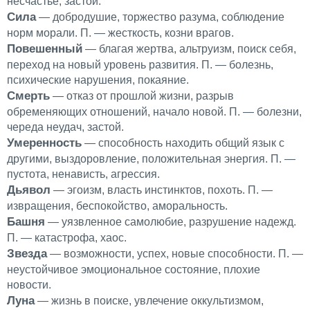
несчастье, застой.
Сила
— добродушие, торжество разума, соблюдение
норм морали. П. — жесткость, козни врагов.
Повешенный
— благая жертва, альтруизм, поиск себя,
переход на новый уровень развития. П. — болезнь,
психические нарушения, покаяние.
Смерть
— отказ от прошлой жизни, разрыв
обременяющих отношений, начало новой. П. — болезни,
череда неудач, застой.
Умеренность
— способность находить общий язык с
другими, выздоровление, положительная энергия. П. —
пустота, ненависть, агрессия.
Дьявол
— эгоизм, власть инстинктов, похоть. П. —
извращения, беспокойство, аморальность.
Башня
— уязвленное самолюбие, разрушение надежд.
П. — катастрофа, хаос.
Звезда
— возможности, успех, новые способности. П. —
неустойчивое эмоциональное состояние, плохие
новости.
Луна
— жизнь в поиске, увлечение оккультизмом,