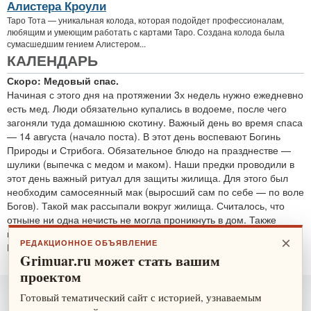
Алистера Кроули
Таро Тота — уникальная колода, которая подойдет профессионалам,
любящим и умеющим работать с картами Таро. Создана колода была
сумасшедшим гением Алистером...
КАЛЕНДАРЬ
Скоро: Медовый спас.
Начиная с этого дня на протяжении 3х недель нужно ежедневно
есть мед. Люди обязательно купались в водоеме, после чего
загоняли туда домашнюю скотину. Важный день во время спаса
— 14 августа (начало поста). В этот день воспевают Богинь
Природы и Стрибога. Обязательное блюдо на празднестве —
шулики (выпечка с медом и маком). Наши предки проводили в
этот день важный ритуал для защиты жилища. Для этого был
необходим самосеянный мак (выросший сам по себе — по воле
Богов). Такой мак рассыпали вокруг жилища. Считалось, что
отныне ни одна нечисть не могла проникнуть в дом. Также
проводятся обряды для защиты от злобных духов.
×
РЕДАКЦИОННОЕ ОБЪЯВЛЕНИЕ
По теме:
защитные ритуалы
Grimuar.ru может стать вашим
проектом
Готовый тематический сайт с историей, узнаваемым