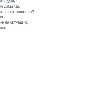
ний день?
ия событий.
иять на отношения?
ю.
ие на ситуацию.
ию.