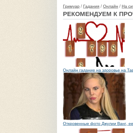
Гримуар
/
Гадания
/
Онлайн
/
На с
РЕКОМЕНДУЕМ К ПР
Онлайн гадание на здоровье на Та
Откровенные фото Джулии Ванг, ее