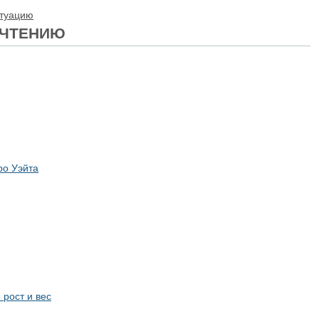
итуацию
ОЧТЕНИЮ
ро Уэйта
 рост и вес