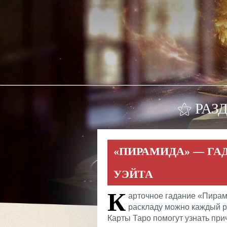
⚝ РАЗ
«ПИРАМИДА» — ГА
УЭЙТА
К
арточное гадание «Пирам
раскладу можно каждый ра
Карты Таро помогут узнать при