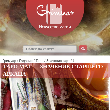
Гримуар
/
Гадания
/
Таро
/
Значение карт
/ ⤵
ТАРО МАГ — ЗНАЧЕНИЕ СТАРШЕГО
АРКАНА