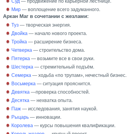
Суд
— продвижение по карьерной лестнице.
Мир
— воплощение всего задуманного.
Аркан Маг в сочетании с жезлами:
Туз
— творческая энергия.
Двойка
— начало нового проекта.
Тройка
— расширение бизнеса.
Четверка
— строительство дома.
Пятерка
— возьмите все в свои руки.
Шестерка
— стремительный подъём.
Семерка
— ходьба «по трупам», нечестный бизнес.
Восьмерка
— ситуация прояснится.
Девятка
—проверка способностей.
Десятка
— нехватка опыта.
Паж
— исследования, занятия наукой.
Рыцарь
— инновации.
Королева
— курсы повышения квалификации.
Король жезлов
— крупный проект.