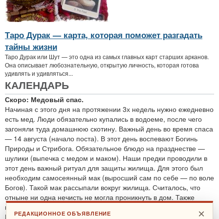
Таро Дурак — карта, которая поможет разгадать
тайны жизни
Таро Дурак или Шут — это одна из самых главных карт старших арканов.
Она описывает любознательную, открытую личность, которая готова
удивлять и удивляться...
КАЛЕНДАРЬ
Скоро: Медовый спас.
Начиная с этого дня на протяжении 3х недель нужно ежедневно
есть мед. Люди обязательно купались в водоеме, после чего
загоняли туда домашнюю скотину. Важный день во время спаса
— 14 августа (начало поста). В этот день воспевают Богинь
Природы и Стрибога. Обязательное блюдо на празднестве —
шулики (выпечка с медом и маком). Наши предки проводили в
этот день важный ритуал для защиты жилища. Для этого был
необходим самосеянный мак (выросший сам по себе — по воле
Богов). Такой мак рассыпали вокруг жилища. Считалось, что
отныне ни одна нечисть не могла проникнуть в дом. Также
проводятся обряды для защиты от злобных духов.
×
РЕДАКЦИОННОЕ ОБЪЯВЛЕНИЕ
По теме:
защитные ритуалы