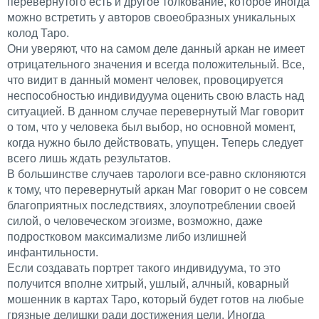
перевернутого есть и другое толкование, которое иногда
можно встретить у авторов своеобразных уникальных
колод Таро.
Они уверяют, что на самом деле данный аркан не имеет
отрицательного значения и всегда положительный. Все,
что видит в данный момент человек, провоцируется
неспособностью индивидуума оценить свою власть над
ситуацией. В данном случае перевернутый Маг говорит
о том, что у человека был выбор, но основной момент,
когда нужно было действовать, упущен. Теперь следует
всего лишь ждать результатов.
В большинстве случаев тарологи все-равно склоняются
к тому, что перевернутый аркан Маг говорит о не совсем
благоприятных последствиях, злоупотреблении своей
силой, о человеческом эгоизме, возможно, даже
подростковом максимализме либо излишней
инфантильности.
Если создавать портрет такого индивидуума, то это
получится вполне хитрый, ушлый, алчный, коварный
мошенник в картах Таро, который будет готов на любые
грязные делишки ради достижения цели. Иногда