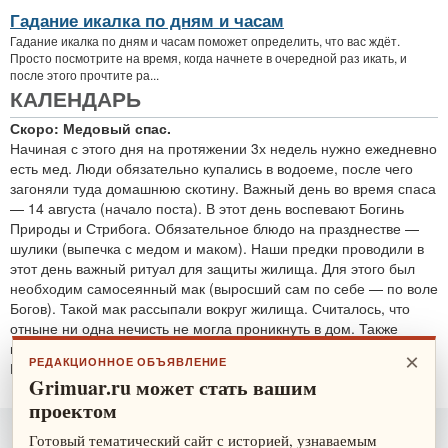
Гадание икалка по дням и часам
Гадание икалка по дням и часам поможет определить, что вас ждёт.
Просто посмотрите на время, когда начнете в очередной раз икать, и
после этого прочтите ра...
КАЛЕНДАРЬ
Скоро: Медовый спас.
Начиная с этого дня на протяжении 3х недель нужно ежедневно
есть мед. Люди обязательно купались в водоеме, после чего
загоняли туда домашнюю скотину. Важный день во время спаса
— 14 августа (начало поста). В этот день воспевают Богинь
Природы и Стрибога. Обязательное блюдо на празднестве —
шулики (выпечка с медом и маком). Наши предки проводили в
этот день важный ритуал для защиты жилища. Для этого был
необходим самосеянный мак (выросший сам по себе — по воле
Богов). Такой мак рассыпали вокруг жилища. Считалось, что
отныне ни одна нечисть не могла проникнуть в дом. Также
проводятся обряды для защиты от злобных духов.
×
РЕДАКЦИОННОЕ ОБЪЯВЛЕНИЕ
По теме:
защитные ритуалы
Grimuar.ru может стать вашим
проектом
Готовый тематический сайт с историей, узнаваемым