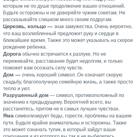
которым не по душе продолжение ваших отношений.
Будьте осторожны и не доверяйте чужим советам. Не
рассказывайте слишком много своим подругам.
Церковь, кольцо —
знак замужества. Очень вероятно,
что ваш возлюбленный предложит руку и сердце в
ближайшее время. Также это может указывать на скорое
рождение ребенка.
Дорога
обычно встречается к разлуке. Но не
переживайте, расставание будет недолгим, и только
поможет вам осознать силу чувств.
Дом —
очень хороший символ. Он означает скорую
свадьбу, благополучную семейную жизнь, а также просто
тепло и уют.
Разрушенный дом
— символ, противоположный по
значению к предыдущему. Вероятней всего, вы
расстанетесь, притом не в самых лучших чувствах.
Яма
символизирует беды, горести, проблемы на вашем
пути. Будьте крайне внимательны и осторожны. Также
это может означать тупик, в который зайдут ваши
отношения и из которого вы так и не выберетесь.