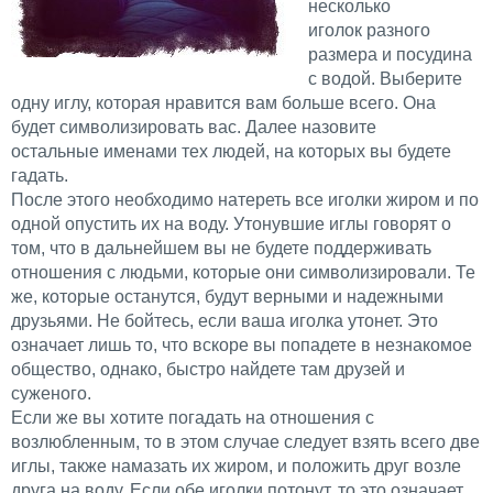
несколько
иголок разного
размера и посудина
с водой. Выберите
одну иглу, которая нравится вам больше всего. Она
будет символизировать вас. Далее назовите
остальные именами тех людей, на которых вы будете
гадать.
После этого необходимо натереть все иголки жиром и по
одной опустить их на воду. Утонувшие иглы говорят о
том, что в дальнейшем вы не будете поддерживать
отношения с людьми, которые они символизировали. Те
же, которые останутся, будут верными и надежными
друзьями. Не бойтесь, если ваша иголка утонет. Это
означает лишь то, что вскоре вы попадете в незнакомое
общество, однако, быстро найдете там друзей и
суженого.
Если же вы хотите погадать на отношения с
возлюбленным, то в этом случае следует взять всего две
иглы, также намазать их жиром, и положить друг возле
друга на воду. Если обе иголки потонут, то это означает,