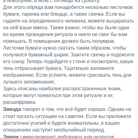
в новолуние, в ночь с пятницы на субботу.
Для этого обряда вам понадобятся несколько листочков
бумаги, тарелка или блюдце, а также свечка. Если вы
гадаете на определенного человека, можете выцарапать
на ней ваши имена. Также важно, чтобы вы были одни
во время проведения ритуала и никто не смог бы вам
помешать. В помещении должен быть полумрак.
Листочки бумаги нужно скатать таким образом, чтобы
получился бумажный шарик. Зажгите свечку и подожгите
его снизу. Теперь подойдите к стене и посмотрите, какую
тень отбрасывает бумага. Тщательно запомните
изображение. Если успеете, можете срисовать тень для
лучшего запоминания.
Здесь описаны наиболее распространенные знаки,
которые могут появиться при этом ритуале и их
расшифровка.
Звезда
говорит о том, что всё будет хорошо. Однако не
стоит пускать ситуацию на самотек. Если вы приложите
достаточно усилий и будете внимательны, в ваших
отношениях наступит необычайный период.
Звери
символизируют любовницу или недругов,