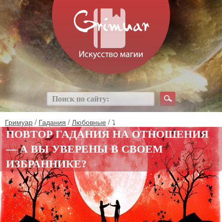
Гримуар
/
Гадания
/
Любовные
/ ⤵
ПОВТОР ГАДАНИЯ НА ОТНОШЕНИЯ
— А ВЫ УВЕРЕНЫ В СВОЕМ
ИЗБРАННИКЕ?