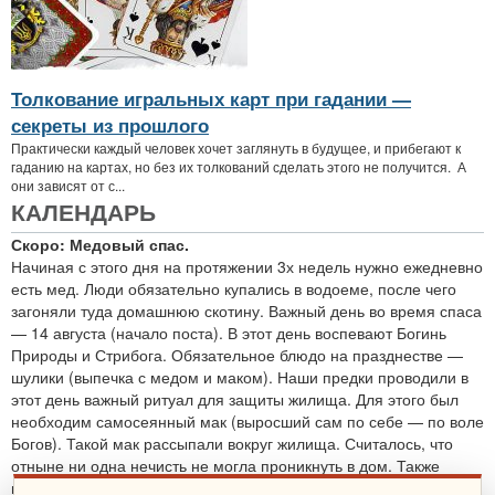
Толкование игральных карт при гадании —
секреты из прошлого
Практически каждый человек хочет заглянуть в будущее, и прибегают к
гаданию на картах, но без их толкований сделать этого не получится. А
они зависят от с...
КАЛЕНДАРЬ
Скоро: Медовый спас.
Начиная с этого дня на протяжении 3х недель нужно ежедневно
есть мед. Люди обязательно купались в водоеме, после чего
загоняли туда домашнюю скотину. Важный день во время спаса
— 14 августа (начало поста). В этот день воспевают Богинь
Природы и Стрибога. Обязательное блюдо на празднестве —
шулики (выпечка с медом и маком). Наши предки проводили в
этот день важный ритуал для защиты жилища. Для этого был
необходим самосеянный мак (выросший сам по себе — по воле
Богов). Такой мак рассыпали вокруг жилища. Считалось, что
отныне ни одна нечисть не могла проникнуть в дом. Также
проводятся обряды для защиты от злобных духов.