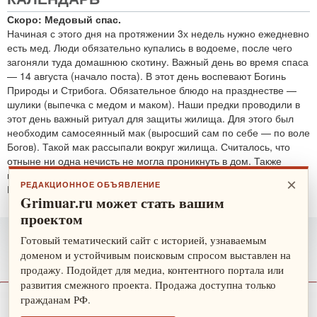
Скоро: Медовый спас.
Начиная с этого дня на протяжении 3х недель нужно ежедневно
есть мед. Люди обязательно купались в водоеме, после чего
загоняли туда домашнюю скотину. Важный день во время спаса
— 14 августа (начало поста). В этот день воспевают Богинь
Природы и Стрибога. Обязательное блюдо на празднестве —
шулики (выпечка с медом и маком). Наши предки проводили в
этот день важный ритуал для защиты жилища. Для этого был
необходим самосеянный мак (выросший сам по себе — по воле
Богов). Такой мак рассыпали вокруг жилища. Считалось, что
отныне ни одна нечисть не могла проникнуть в дом. Также
проводятся обряды для защиты от злобных духов.
×
РЕДАКЦИОННОЕ ОБЪЯВЛЕНИЕ
По теме:
защитные ритуалы
Grimuar.ru может стать вашим
проектом
Готовый тематический сайт с историей, узнаваемым
доменом и устойчивым поисковым спросом выставлен на
продажу. Подойдет для медиа, контентного портала или
развития смежного проекта. Продажа доступна только
гражданам РФ.