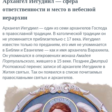
Архангел Иегудиил — сфера
ответственности и место в небесной
иерархии
Архангел Иегудиил — один из семи архангелов Господа
в православной традиции. В католической традиции он
не упоминается приблизительно с 17 века. Иегудиил
известен только по преданиям, его имя не упоминается
в Библии и Евангелие — как и имя архангела Варахиила.
Он упоминался в
откровениях монаха Амадея
Португальского
, жившего в 15 веке. Позднее
Дмитрий
Ростовский
перенес записи об архангеле Иегудииле в
Жития святых. Так он появился в списке почитаемых
православными святых и архангелов.