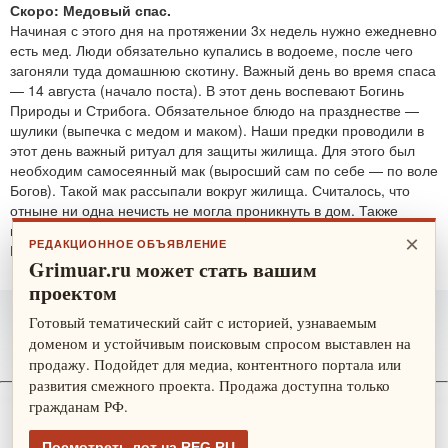
Скоро: Медовый спас.
Начиная с этого дня на протяжении 3х недель нужно ежедневно
есть мед. Люди обязательно купались в водоеме, после чего
загоняли туда домашнюю скотину. Важный день во время спаса
— 14 августа (начало поста). В этот день воспевают Богинь
Природы и Стрибога. Обязательное блюдо на празднестве —
шулики (выпечка с медом и маком). Наши предки проводили в
этот день важный ритуал для защиты жилища. Для этого был
необходим самосеянный мак (выросший сам по себе — по воле
Богов). Такой мак рассыпали вокруг жилища. Считалось, что
отныне ни одна нечисть не могла проникнуть в дом. Также
проводятся обряды для защиты от злобных духов.
×
РЕДАКЦИОННОЕ ОБЪЯВЛЕНИЕ
По теме:
защитные ритуалы
Grimuar.ru может стать вашим
проектом
Готовый тематический сайт с историей, узнаваемым
доменом и устойчивым поисковым спросом выставлен на
продажу. Подойдет для медиа, контентного портала или
развития смежного проекта. Продажа доступна только
гражданам РФ.
О нас
Рекламодателю
Карта сайта
Посмотреть лот на REG.RU