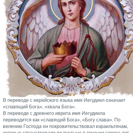
В переводе с еврейского языка имя Иегудиил означает
«славящий Бога», «хвала Бога».
В переводе с древнего иврита имя Иегудиила
переводится как «славящий Бога», «Богу слава». По
велению Господа он покровительствовал израильтянам,
которые странствовали по пустыне в течении сорока лет.