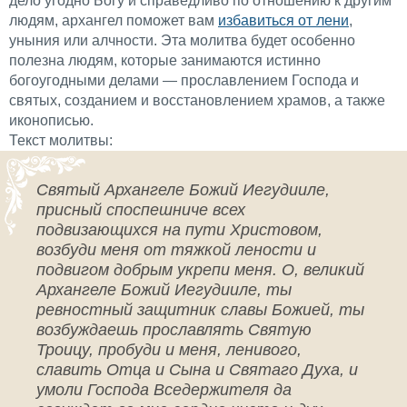
дело угодно Богу и справедливо по отношению к другим
людям, архангел поможет вам
избавиться от лени
,
уныния или алчности. Эта молитва будет особенно
полезна людям, которые занимаются истинно
богоугодными делами — прославлением Господа и
святых, созданием и восстановлением храмов, а также
иконописью.
Текст молитвы:
Святый Архангеле Божий Иегудииле,
присный споспешниче всех
подвизающихся на пути Христовом,
возбуди меня от тяжкой лености и
подвигом добрым укрепи меня. О, великий
Архангеле Божий Иегудииле, ты
ревностный защитник славы Божией, ты
возбуждаешь прославлять Святую
Троицу, пробуди и меня, ленивого,
славить Отца и Сына и Святаго Духа, и
умоли Господа Вседержителя да