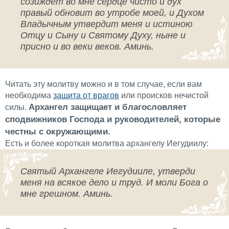
созиждет во мне сердце чисто и дух
правый обновит во утробе моей, и Духом
Владычным утвердит меня и истиною
Отцу и Сыну и Святому Духу, ныне и
присно и во веки веков. Аминь.
Читать эту молитву можно и в том случае, если вам
необходима
защита от врагов
или происков нечистой
Архангел защищает и благословляет
силы.
сподвижников Господа и руководителей, которые
честны с окружающими.
Есть и более короткая молитва архангелу Иегудиилу:
Святый Архангеле Иегудииле, утверди
меня на всякое дело и труд. И моли Бога о
мне грешном. Аминь.