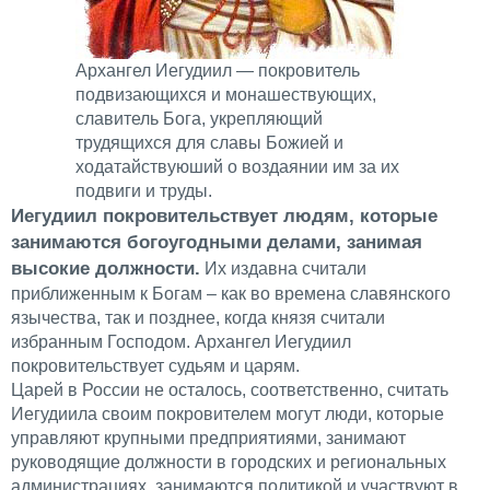
Архангел Иегудиил — покровитель
подвизающихся и монашествующих,
славитель Бога, укрепляющий
трудящихся для славы Божией и
ходатайствуюший о воздаянии им за их
подвиги и труды.
Иегудиил покровительствует людям, которые
занимаются богоугодными делами, занимая
высокие должности.
Их издавна считали
приближенным к Богам – как во времена славянского
язычества, так и позднее, когда князя считали
избранным Господом. Архангел Иегудиил
покровительствует судьям и царям.
Царей в России не осталось, соответственно, считать
Иегудиила своим покровителем могут люди, которые
управляют крупными предприятиями, занимают
руководящие должности в городских и региональных
администрациях, занимаются политикой и участвуют в