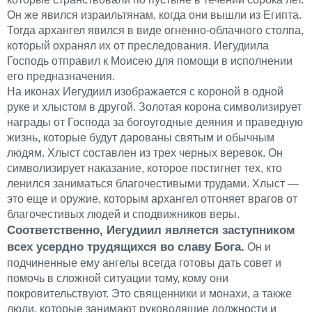
Он же явился израильтянам, когда они вышли из Египта.
Тогда архангел явился в виде огненно-облачного столпа,
который охранял их от преследования. Иегудиила
Господь отправил к Моисею для помощи в исполнении
его предназначения.
На иконах Иегудиил изображается с короной в одной
руке и хлыстом в другой. Золотая корона символизирует
награды от Господа за богоугодные деяния и праведную
жизнь, которые будут дарованы святым и обычным
людям. Хлыст составлен из трех черных веревок. Он
символизирует наказание, которое постигнет тех, кто
ленился заниматься благочестивыми трудами. Хлыст —
это еще и оружие, которым архангел отгоняет врагов от
благочестивых людей и сподвижников веры.
Соответственно, Иегудиил является заступником
всех усердно трудящихся во славу Бога.
Он и
подчиненные ему ангелы всегда готовы дать совет и
помочь в сложной ситуации тому, кому они
покровительствуют. Это священники и монахи, а также
люди, которые занимают руководящие должности и