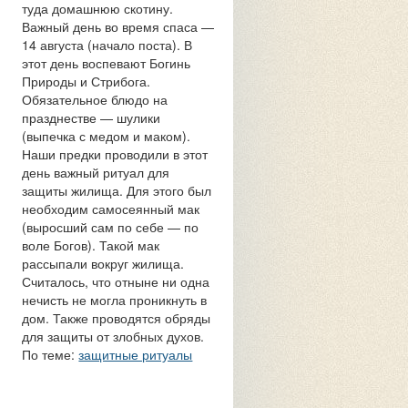
туда домашнюю скотину.
Важный день во время спаса —
14 августа (начало поста). В
этот день воспевают Богинь
Природы и Стрибога.
Обязательное блюдо на
празднестве — шулики
(выпечка с медом и маком).
Наши предки проводили в этот
день важный ритуал для
защиты жилища. Для этого был
необходим самосеянный мак
(выросший сам по себе — по
воле Богов). Такой мак
рассыпали вокруг жилища.
Считалось, что отныне ни одна
нечисть не могла проникнуть в
дом. Также проводятся обряды
для защиты от злобных духов.
По теме:
защитные ритуалы