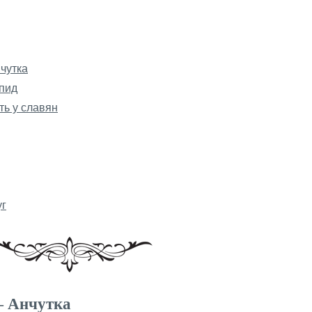
чутка
пид
ть у славян
уг
— Анчутка