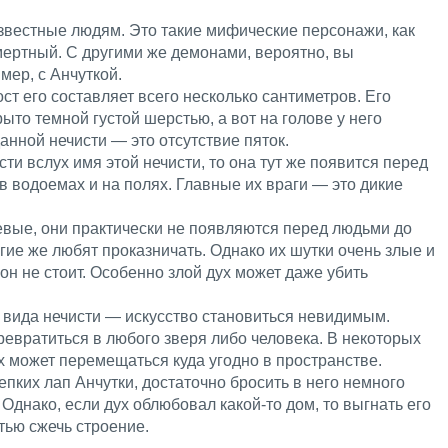
звестные людям. Это такие мифические персонажи, как
мертный. С другими же демонами, вероятно, вы
ер, с Анчуткой.
ст его составляет всего несколько сантиметров. Его
ыто темной густой шерстью, а вот на голове у него
анной нечисти — это отсутствие пяток.
ти вслух имя этой нечисти, то она тут же появится перед
в водоемах и на полях. Главные их враги — это дикие
ые, они практически не появляются перед людьми до
ругие же любят проказничать. Однако их шутки очень злые и
он не стоит. Особенно злой дух может даже убить
 вида нечисти — искусство становиться невидимым.
ревратиться в любого зверя либо человека. В некоторых
ух может перемещаться куда угодно в пространстве.
епких лап Анчутки, достаточно бросить в него немного
Однако, если дух облюбовал какой-то дом, то выгнать его
тью сжечь строение.