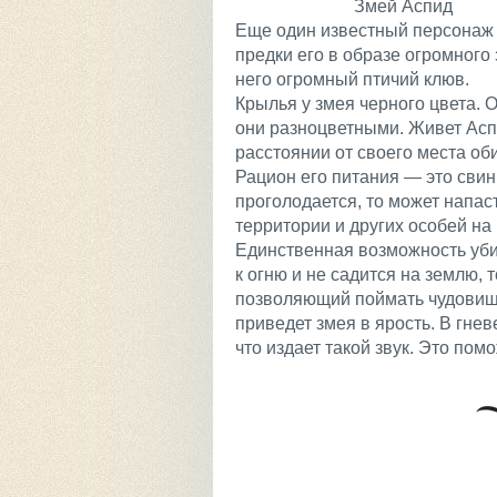
Змей Аспид
Еще один известный персонаж
предки его в образе огромного
него огромный птичий клюв.
Крылья у змея черного цвета. 
они разноцветными. Живет Аспи
расстоянии от своего места об
Рацион его питания — это свин
проголодается, то может напас
территории и других особей на 
Единственная возможность убит
к огню и не садится на землю, 
позволяющий поймать чудовище
приведет змея в ярость. В гнев
что издает такой звук. Это пом