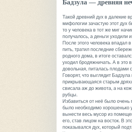
Бадзула — древняя не
Такой древний дух в далекие 
мифологии зачастую этот дух б
то у человека в тот же миг нач
получалось, а деньги уходили 
После этого человека впадал в
пить, тратил последние сбереж
родного дома, в итоге оставалс
уходил бродяжничать. А в это 
довольная, питалась плодами с
Говорят, что выглядит Бадзула
прикрывающаяся старым дряхл
свисала аж до живота, а на ко
рубцы.
Избавиться от неё было очень 
было необходимо хорошенько у
вынести весь мусор из помеще
его, став лицом на восток. В э
показывался дух, который подт