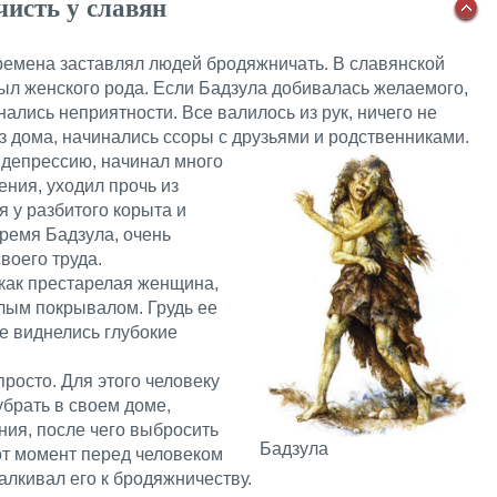
чисть у славян
времена заставлял людей бродяжничать. В славянской
ыл женского рода. Если Бадзула добивалась желаемого,
инались неприятности. Все валилось из рук, ничего не
из дома, начинались ссоры с друзьями и родственниками.
 депрессию, начинал много
ения, уходил прочь из
я у разбитого корыта и
время Бадзула, очень
воего труда.
 как престарелая женщина,
ым покрывалом. Грудь ее
же виднелись глубокие
просто. Для этого человеку
брать в своем доме,
ния, после чего выбросить
Бадзула
тот момент перед человеком
алкивал его к бродяжничеству.