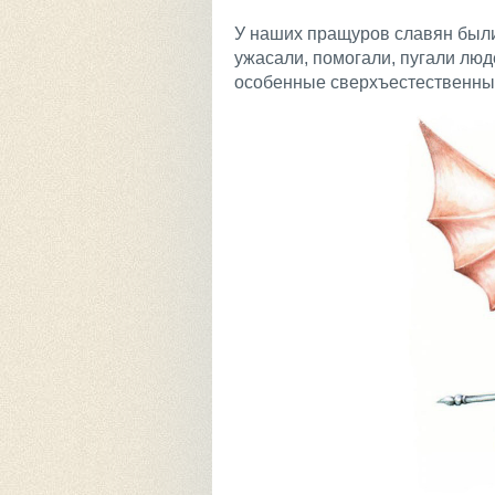
У наших пращуров славян были
ужасали, помогали, пугали люд
особенные сверхъестественные