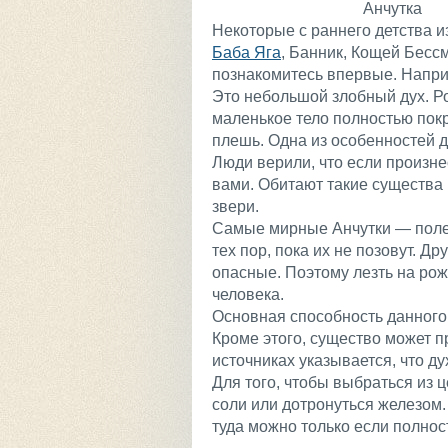
Анчутка
Некоторые с раннего детства и
Баба Яга
, Банник, Кощей Бесс
познакомитесь впервые. Наприм
Это небольшой злобный дух. Ро
маленькое тело полностью покр
плешь. Одна из особенностей д
Люди верили, что если произнес
вами. Обитают такие существа 
звери.
Самые мирные Анчутки — полев
тех пор, пока их не позовут. Д
опасные. Поэтому лезть на рож
человека.
Основная способность данного
Кроме этого, существо может п
источниках указывается, что д
Для того, чтобы выбраться из ц
соли или дотронуться железом. 
туда можно только если полнос