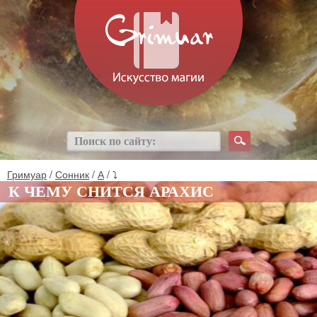
Гримуар
/
Сонник
/
А
/ ⤵
К ЧЕМУ СНИТСЯ АРАХИС