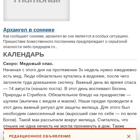
Архангел в соннике
Как сообщают сонники, архангел во сне является в особых ситуациях.
Пришествие божественного посланника предупреждает о серьёзной
опасности либо грядущем сч...
КАЛЕНДАРЬ
Скоро: Медовый спас.
Начиная с этого дня на протяжении 3х недель нужно ежедневно
есть мед. Люди обязательно купались в водоеме, после чего
загоняли туда домашнюю скотину. Важный день во время спаса
— 14 августа (начало поста). В этот день воспевают Богинь
Природы и Стрибога. Обязательное блюдо на празднестве —
шулики (выпечка с медом и маком). Наши предки проводили в
этот день важный ритуал для защиты жилища. Для этого был
необходим самосеянный мак (выросший сам по себе — по воле
Богов). Такой мак рассыпали вокруг жилища. Считалось, что
отныне ни одна нечисть не могла проникнуть в дом. Также
проводятся обряды для защиты от злобных духов.
×
РЕДАКЦИОННОЕ ОБЪЯВЛЕНИЕ
По теме:
защитные ритуалы