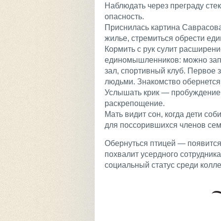
Наблюдать через преграду стек
опасность.
Приснилась картина Саврасова
жилье, стремиться обрести ед
Кормить с рук сулит расширен
единомышленников: можно запи
зал, спортивный клуб. Первое 
людьми. Знакомство обернется
Услышать крик — пробуждение 
раскрепощение.
Мать видит сон, когда дети со
для поссорившихся членов сем
Обернуться птицей — появится 
похвалит усердного сотрудник
социальный статус среди колле