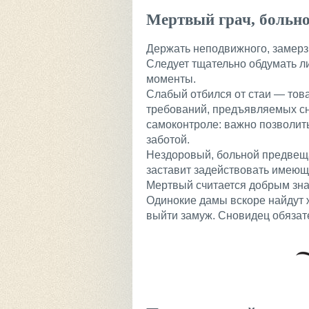
Мертвый грач, больн
Держать неподвижного, замерз
Следует тщательно обдумать л
моменты.
Слабый отбился от стаи — тов
требований, предъявляемых с
самоконтроле: важно позволит
заботой.
Нездоровый, больной предвещае
заставит задействовать имеющ
Мертвый считается добрым зна
Одинокие дамы вскоре найдут 
выйти замуж. Сновидец обязател