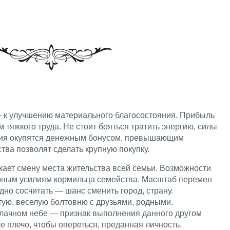
 к улучшению материального благосостояния. Прибыль
 тяжкого труда. Не стоит бояться тратить энергию, силы
лия окупятся денежным бонусом, превышающим
ва позволят сделать крупную покупку.
кает смену места жительства всей семьи. Возможности
рным усилиям кормильца семейства. Масштаб перемен
удно сосчитать — шанс сменить город, страну.
тую, веселую болтовню с друзьями, родными.
блачном небе — признак выполнения данного другом
 плечо, чтобы опереться, преданная личность.