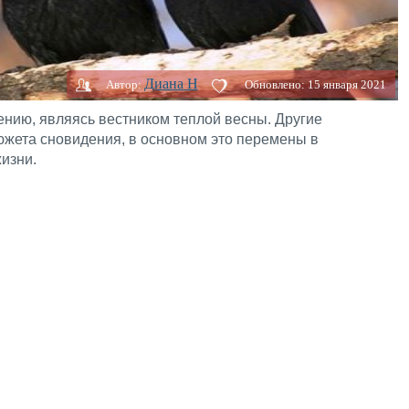
Диана H
Автор:
Обновлено:
15 января 2021
лению, являясь вестником теплой весны. Другие
сюжета сновидения, в основном это перемены в
изни.