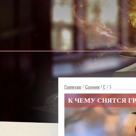
Гримуар
/
Сонник
/
Г
/ ⤵
К ЧЕМУ СНЯТСЯ Г