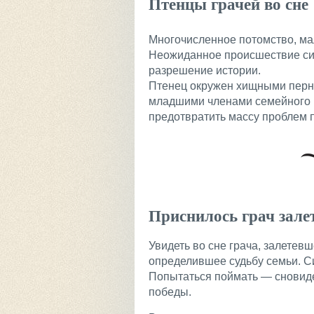
Птенцы грачей во сне
Многочисленное потомство, мал
Неожиданное происшествие силь
разрешение истории.
Птенец окружен хищными перн
младшими членами семейного 
предотвратить массу проблем 
Приснилось грач зале
Увидеть во сне грача, залетев
определившее судьбу семьи. С
Попытаться поймать — сновиде
победы.