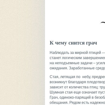
К чему снится грач
Наблюдать за мирной птицей —
станет логическим завершением
на неподъемные задачи – уси
ожидания. Заработанные средст
Стая, летящая по небу, предре
возникнут благодаря плодотво
зависит от количества птиц: тр
Шумная стая еще означает пус
Грач, одиноко-парящий в безо
обещания. Рядом есть надежное