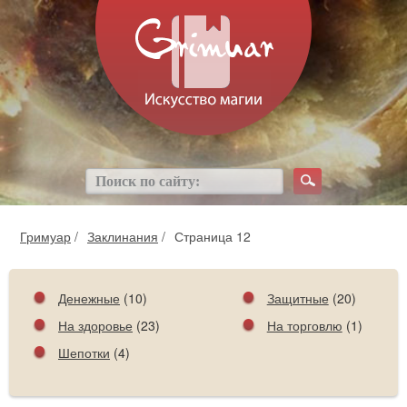
Гримуар
/
Заклинания
/
Страница 12
Денежные
(10)
Защитные
(20)
На здоровье
(23)
На торговлю
(1)
Шепотки
(4)