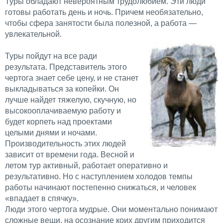
Туры обладают невероятным трудолюбием. Эти люди
готовы работать день и ночь. Причем необязательно,
чтобы сфера занятости была полезной, а работа —
увлекательной.
Туры пойдут на все ради
результата. Представитель этого
чертога знает себе цену, и не станет
выкладываться за копейки. Он
лучше найдет тяжелую, скучную, но
высокооплачиваемую работу и
будет корпеть над проектами
целыми днями и ночами.
Производительность этих людей
зависит от времени года. Весной и
летом тур активный, работает оперативно и
результативно. Но с наступлением холодов темпы
работы начинают постепенно снижаться, и человек
«впадает в спячку».
Люди этого чертога мудрые. Они моментально понимают
сложные вещи, на осознание коих другим приходится