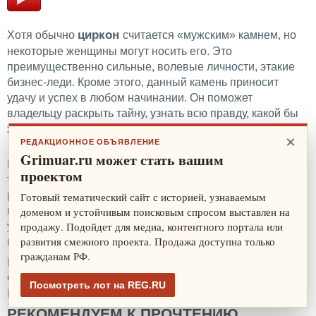
циркон
Хотя обычно
считается «мужским» камнем, но
некоторые женщины могут носить его. Это
преимущественно сильные, волевые личности, этакие
бизнес-леди. Кроме этого, данный камень приносит
удачу и успех в любом начинании. Он поможет
владельцу раскрыть тайну, узнать всю правду, какой бы
жестокой она ни была.
×
РЕДАКЦИОННОЕ ОБЪЯВЛЕНИЕ
Больше про камни для Рыб
.
Grimuar.ru может стать вашим
Итак, все знаки Зодиака разные, поэтому каждому
проектом
требуется свой, особенный амулет, чтобы максимально
раскрыть свой потенциал и подкорректировать
Готовый тематический сайт с историей, узнаваемым
недостатки. Помните, что за любым камнем нужно
доменом и устойчивым поисковым спросом выставлен на
продажу. Подойдет для медиа, контентного портала или
ухаживать, с ним нужно подружиться, а это непростая и
развития смежного проекта. Продажа доступна только
небыстрая задача.
гражданам РФ.
Вконтакте
Одноклассники
Посмотреть лот на REG.RU
Pinterest
РЕКОМЕНДУЕМ К ПРОЧТЕНИЮ