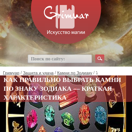
Гримуар
/
Защита и удача
/
Камни по Зодиаку
/ ⤵
КАК ПРАВИЛЬНО ВЫБРАТЬ КАМНИ
ПО ЗНАКУ ЗОДИАКА — КРАТКАЯ
ХАРАКТЕРИСТИКА