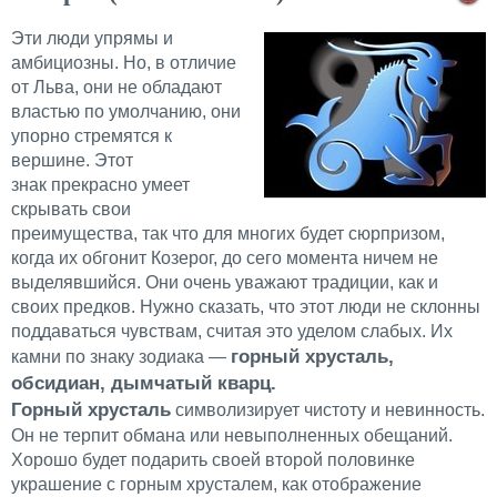
Эти люди упрямы и
амбициозны. Но, в отличие
от Льва, они не обладают
властью по умолчанию, они
упорно стремятся к
вершине. Этот
знак прекрасно умеет
скрывать свои
преимущества, так что для многих будет сюрпризом,
когда их обгонит Козерог, до сего момента ничем не
выделявшийся. Они очень уважают традиции, как и
своих предков. Нужно сказать, что этот люди не склонны
поддаваться чувствам, считая это уделом слабых. Их
горный хрусталь,
камни по знаку зодиака —
обсидиан, дымчатый кварц.
Горный хрусталь
символизирует чистоту и невинность.
Он не терпит обмана или невыполненных обещаний.
Хорошо будет подарить своей второй половинке
украшение с горным хрусталем, как отображение