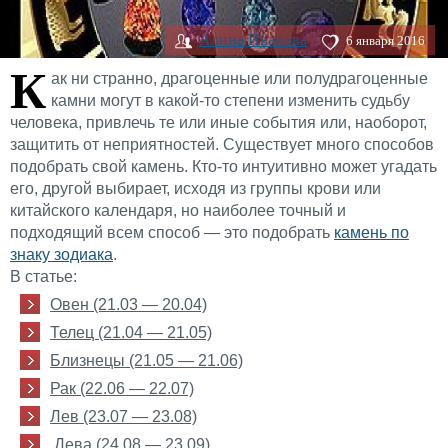
Алина Иванова
6 января 2016
К
ак ни странно, драгоценные или полудрагоценные
камни могут в какой-то степени изменить судьбу
человека, привлечь те или иные события или, наоборот,
защитить от неприятностей. Существует много способов
подобрать свой камень. Кто-то интуитивно может угадать
его, другой выбирает, исходя из группы крови или
китайского календаря, но наиболее точный и
подходящий всем способ — это подобрать
камень по
знаку зодиака
.
В статье:
Овен (21.03 — 20.04)
Телец (21.04 — 21.05)
Близнецы (21.05 — 21.06)
Рак (22.06 — 22.07)
Лев (23.07 — 23.08)
Дева (24.08 — 23.09)