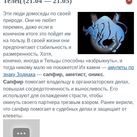
Телец (21.04 — 21.05)
Эти люди домоседы по своей
природе. Они не любят
перемен, даже если в
конечном итоге это пойдет им
на пользу. В своей жизни они
предпочитают стабильность и
размеренность. Хотя,
конечно, иногда и Тельцы способны «взбрыкнуть», и
тогда никому мало не покажется! Их камни —
амулеты по
сапфир, аметист, оникс.
знаку Зодиака
—
Сапфир
помогает владельцу в организаторских делах,
повышая сосредоточенность и выносливость. Его
используют для охлаждения страсти, чтобы
окинуть своего партнера трезвым взором. Ранее верили,
что сапфир помогает в судебных делах и защищает от
клеветы.