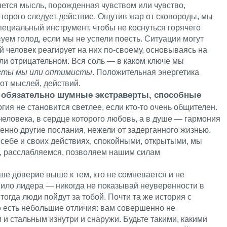
ется мысль, порожденная чувством или чувство,
торого следует действие. Ощутив жар от сковороды, мы
ециальный инструмент, чтобы не коснуться горячего
вуем голод, если мы не успели поесть. Ситуации могут
 человек реагирует на них по-своему, основываясь на
ли отрицательном. Вся соль — в каком ключе мы
сты мы или оптимисты
. Положительная энергетика
от мыслей, действий.
обязательно шумные экстраверты, способные
гия не становится светлее, если кто-то очень общителен.
 человека, в сердце которого любовь, а в душе — гармония
енно другие послания, нежели от задерганного жизнью.
себе и своих действиях, спокойными, открытыми, мы
и, расслабляемся, позволяем нашим силам
е доверие выше к тем, кто не сомневается и не
вило лидера — никогда не показывай неуверенности в
тогда люди пойдут за тобой. Почти та же история с
о есть небольшие отличия: вам совершенно не
и стальным изнутри и снаружи. Будьте такими, какими