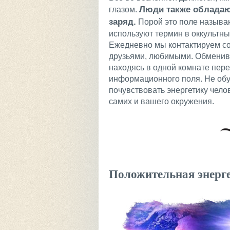
Люди также обладаю
глазом.
заряд.
Порой это поле назыв
используют термин в оккультны
Ежедневно мы контактируем со
друзьями, любимыми. Обменива
находясь в одной комнате пере
информационного поля. Не обу
почувствовать энергетику челов
самих и вашего окружения.
Положительная энерге