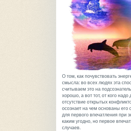
О том, как почувствовать энерг
смысла: во всех людях эта спо
считываем это на подсознатель
хорошо, а вот тот, от кого над
отсутствие открытых конфликто
осознает на чем основаны его 
для первого впечатления при з
каким угодно, но первое впеч
случаев.