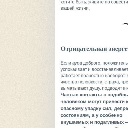
хотите быть, живите по совест
вашей жизни.
Отрицательная энерге
Если
аура
доброго, положительн
успокаивает и восстанавливае
работает полностью наоборот.
чувство неловкости, страха, тр
выматывают душу, подводят к 
Частые контакты с подобн
человеком могут привести 
опасному упадку сил, деп
состояниям, а у особенно
внушаемых и податливых —