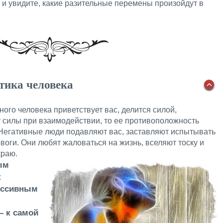
и и увидите, какие разительные перемены произойдут в
тика человека
ого человека приветствует вас, делится силой,
т силы при взаимодействии, то ее противоположность
 Негативные люди подавляют вас, заставляют испытывать
евоги. Они любят жаловаться на жизнь, вселяют тоску и
краю.
ым
к
рессивным
 к самой