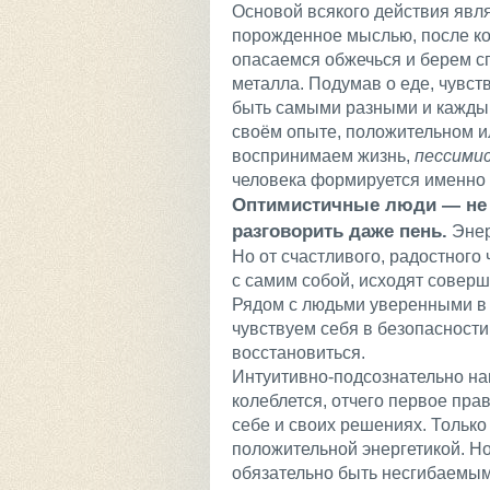
Основой всякого действия явля
порожденное мыслью, после ко
опасаемся обжечься и берем сп
металла. Подумав о еде, чувст
быть самыми разными и каждый
своём опыте, положительном и
воспринимаем жизнь,
пессими
человека формируется именно 
Оптимистичные люди — не 
разговорить даже пень.
Энер
Но от счастливого, радостного
с самим собой, исходят соверш
Рядом с людьми уверенными в 
чувствуем себя в безопасност
восстановиться.
Интуитивно-подсознательно наш
колеблется, отчего первое пра
себе и своих решениях. Только 
положительной энергетикой. Н
обязательно быть несгибаемым 