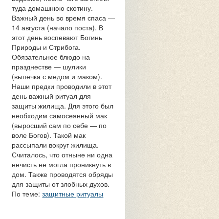
туда домашнюю скотину.
Важный день во время спаса —
14 августа (начало поста). В
этот день воспевают Богинь
Природы и Стрибога.
Обязательное блюдо на
празднестве — шулики
(выпечка с медом и маком).
Наши предки проводили в этот
день важный ритуал для
защиты жилища. Для этого был
необходим самосеянный мак
(выросший сам по себе — по
воле Богов). Такой мак
рассыпали вокруг жилища.
Считалось, что отныне ни одна
нечисть не могла проникнуть в
дом. Также проводятся обряды
для защиты от злобных духов.
По теме:
защитные ритуалы