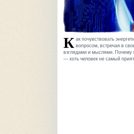
К
ак почувствовать энергет
вопросом, встречая в св
взглядами и мыслями. Почему ж
— хоть человек не самый при