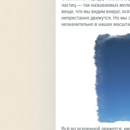
частиц — так называемых
моле
вещи, что мы видим вокруг, ос
непрестанно движутся. Но мы э
незначительно в наших масшта
Всё во вселенной движется, и