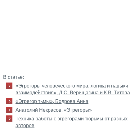
В статье:
«Эгрегоры человеческого мира, логика и навыки
взаимодействия», Д.С. Верищагина и К.В. Титова
«Эгрегор тьмы», Бодрова Анна
Анатолий Некрасов, «Эгрегоры»
Техника работы с эгрегорами тюрьмы от разных
авторов