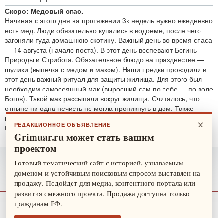
Скоро: Медовый спас.
Начиная с этого дня на протяжении 3х недель нужно ежедневно
есть мед. Люди обязательно купались в водоеме, после чего
загоняли туда домашнюю скотину. Важный день во время спаса
— 14 августа (начало поста). В этот день воспевают Богинь
Природы и Стрибога. Обязательное блюдо на празднестве —
шулики (выпечка с медом и маком). Наши предки проводили в
этот день важный ритуал для защиты жилища. Для этого был
необходим самосеянный мак (выросший сам по себе — по воле
Богов). Такой мак рассыпали вокруг жилища. Считалось, что
отныне ни одна нечисть не могла проникнуть в дом. Также
проводятся обряды для защиты от злобных духов.
×
РЕДАКЦИОННОЕ ОБЪЯВЛЕНИЕ
По теме:
защитные ритуалы
Grimuar.ru может стать вашим
проектом
Готовый тематический сайт с историей, узнаваемым
доменом и устойчивым поисковым спросом выставлен на
продажу. Подойдет для медиа, контентного портала или
развития смежного проекта. Продажа доступна только
гражданам РФ.
О нас
Рекламодателю
Карта сайта