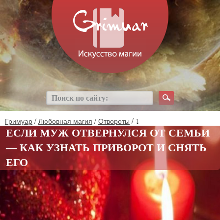
Гримуар
/
Любовная магия
/
Отвороты
/ ⤵
ЕСЛИ МУЖ ОТВЕРНУЛСЯ ОТ СЕМЬИ
— КАК УЗНАТЬ ПРИВОРОТ И СНЯТЬ
ЕГО