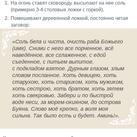
На огонь ставят сковороду, высыпают на нее соль
(примерно 3-4 столовые ложки с горкой).
Помешивают деревянной ложкой, постоянно читая
заговор:
«Соль бела и чиста, очисть раба Божьего
(имя). Сними с него все порченное, всё
наведённое, все сглаженное, с едой
съеденное, с питьем выпитое,
с
подкладом
взятое. Дурным глазом, злым
словом посланное. Хоть девицею, хоть
старухою, хоть стариком, хоть мужиком,
хоть сестрою, хоть братом, хоть зятем
хоть свекровью. Забери и по быстрой
воде неси, за морем-
окияном
, до острова
Буяна. Слово моё крепко, а воля моя
сильна. Так было есть и будет. Аминь!».