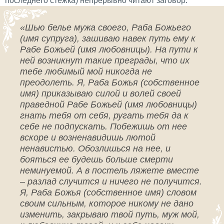
последнего стежка) непрерывно читают заговор:
«Шью белье мужа своего, Раба Божьего
(имя супруга), зашиваю навек путь ему к
Рабе Божьей (имя любовницы). На пути к
ней возникнут такие преграды, что их
тебе любимый мой никогда не
преодолеть. Я, Раба Божья (собственное
имя) приказываю силой и волей своей
праведной Рабе Божьей (имя любовницы)
гнать тебя от себя, ругать тебя да к
себе не подпускать. Побежишь от нее
вскоре и возненавидишь лютой
ненавистью. Обозлишься на нее, и
бояться ее будешь больше смерти
неминуемой. А в постель ляжете вместе
– разлад случится и ничего не получится.
Я, Раба Божья (собственное имя) словом
своим сильным, которое никому не дано
изменить, закрываю твой путь, муж мой,