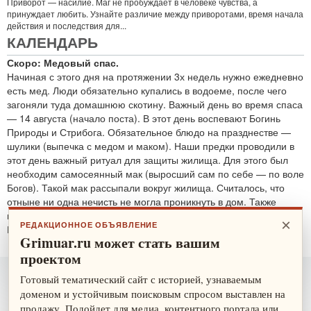
Приворот — насилие. Маг не пробуждает в человеке чувства, а
принуждает любить. Узнайте различие между приворотами, время начала
действия и последствия для...
КАЛЕНДАРЬ
Скоро: Медовый спас.
Начиная с этого дня на протяжении 3х недель нужно ежедневно
есть мед. Люди обязательно купались в водоеме, после чего
загоняли туда домашнюю скотину. Важный день во время спаса
— 14 августа (начало поста). В этот день воспевают Богинь
Природы и Стрибога. Обязательное блюдо на празднестве —
шулики (выпечка с медом и маком). Наши предки проводили в
этот день важный ритуал для защиты жилища. Для этого был
необходим самосеянный мак (выросший сам по себе — по воле
Богов). Такой мак рассыпали вокруг жилища. Считалось, что
отныне ни одна нечисть не могла проникнуть в дом. Также
проводятся обряды для защиты от злобных духов.
×
РЕДАКЦИОННОЕ ОБЪЯВЛЕНИЕ
По теме:
защитные ритуалы
Grimuar.ru может стать вашим
проектом
Готовый тематический сайт с историей, узнаваемым
доменом и устойчивым поисковым спросом выставлен на
продажу. Подойдет для медиа, контентного портала или