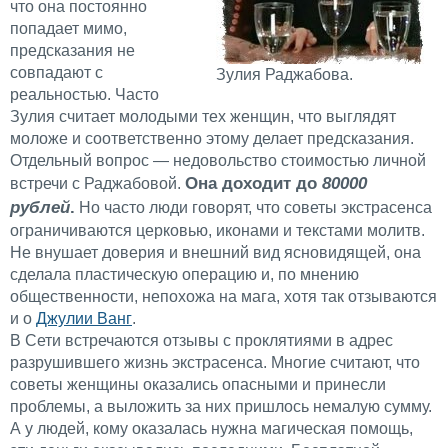
что она постоянно
попадает мимо,
предсказания не
совпадают с
Зулия Раджабова.
реальностью. Часто
Зулия считает молодыми тех женщин, что выглядят
моложе и соответственно этому делает предсказания.
Отдельный вопрос — недовольство стоимостью личной
Она доходит до
80000
встречи с Раджабовой.
рублей
.
Но часто люди говорят, что советы экстрасенса
ограничиваются церковью, иконами и текстами молитв.
Не внушает доверия и внешний вид ясновидящей, она
сделала пластическую операцию и, по мнению
общественности, непохожа на мага, хотя так отзываются
и о
Джулии Ванг
.
В Сети встречаются отзывы с проклятиями в адрес
разрушившего жизнь экстрасенса. Многие считают, что
советы женщины оказались опасными и принесли
проблемы, а выложить за них пришлось немалую сумму.
А у людей, кому оказалась нужна магическая помощь,