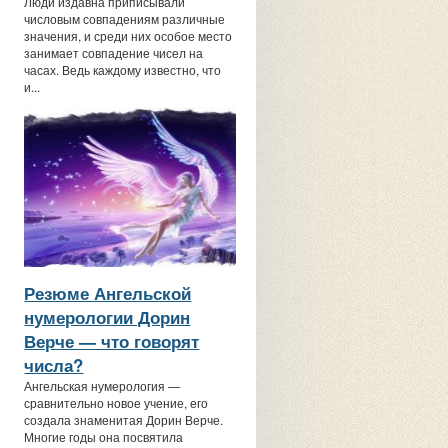
Люди издавна приписывали
числовым совпадениям различные
значения, и среди них особое место
занимает совпадение чисел на
часах. Ведь каждому известно, что
и...
Резюме Ангельской
нумерологии Дорин
Верче — что говорят
числа?
Ангельская нумерология —
сравнительно новое учение, его
создала знаменитая Дорин Верче.
Многие годы она посвятила