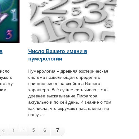
в
Число Вашего имени в
нумерологии
число
Нумерология – древняя эзотерическая
чужого
система позволяющая определить
те эту
влияние чисел на свойства Вашего
шим
характера. Всё сущее есть число – это
древнее высказывание Пифагора
актуально и по сей день. И знание о том,
как числа, что окружают нас, влияют на
нашу ...
…
7
1
5
6