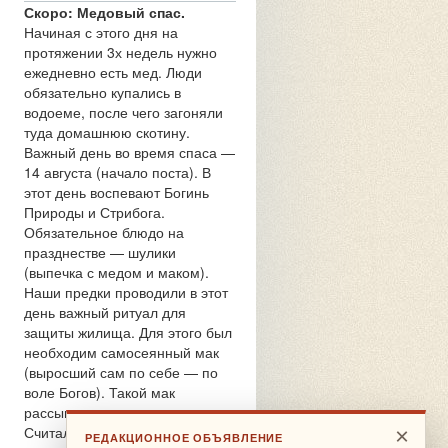
Скоро: Медовый спас.
Начиная с этого дня на
протяжении 3х недель нужно
ежедневно есть мед. Люди
обязательно купались в
водоеме, после чего загоняли
туда домашнюю скотину.
Важный день во время спаса —
14 августа (начало поста). В
этот день воспевают Богинь
Природы и Стрибога.
Обязательное блюдо на
празднестве — шулики
(выпечка с медом и маком).
Наши предки проводили в этот
день важный ритуал для
защиты жилища. Для этого был
необходим самосеянный мак
(выросший сам по себе — по
воле Богов). Такой мак
рассыпали вокруг жилища.
Считалось, что отныне ни одна
×
РЕДАКЦИОННОЕ ОБЪЯВЛЕНИЕ