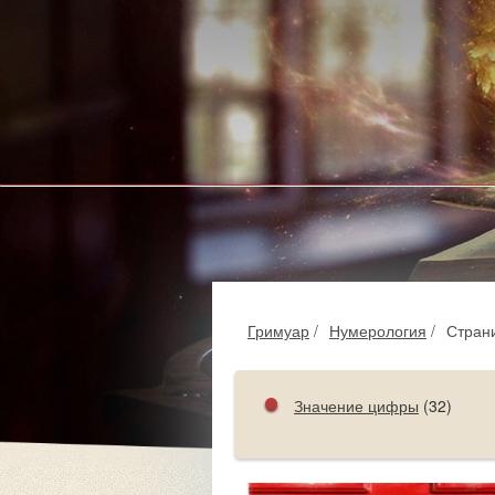
Гримуар
/
Нумерология
/
Стран
Значение цифры
(32)