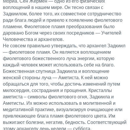
Мориа. Сен Жермен — одно из его физических
воплощений в нашем мире. Он тесно связан с
Задкиилом, более того, их совместное сотрудничество
ради блага людей и привело к появлению фиолетового
пламени. Фиолетовое пламя преобразования было
даровано Богом через своих посредников — Учителей
Человечества и архангелов.
Не совсем правильно утверждать, что архангел Задкиил
— фиолетовое пламя. Он является воплощением
фиолетового божественного луча энергии, которую
каждый человек может использовать себе на благо.
Божественная спутница Задкиила и воплощение
женской стороны луча — Аметиста. К ней можно
обращаться для того, чтобы достичь изменений путем
милосердия, сострадания и прощения. Кристаллы
аметиста – символы фиолетового огня, Задкиила и
Аметисты. Их можно использовать в молитвенной и
медитативной практике, визуализируя очищающее или
привлекающее блага пламя фиолетового цвета. Им
выжигают болезни, негатив, бедность. Соответствующий
этому архангелу день недели — суббота.