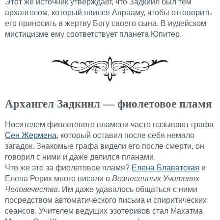
Этот же источник утверждает, что Задкиил был тем
архангелом, который явился Аврааму, чтобы отговорить
его приносить в жертву Богу своего сына. В иудейском
мистицизме ему соответствует планета Юпитер.
Архангел Задкиил — фиолетовое пламя
Носителем фиолетового пламени часто называют графа
Сен Жермена
, который оставил после себя немало
загадок. Знакомые графа видели его после смерти, он
говорил с ними и даже делился планами.
Что же это за фиолетовое пламя?
Елена Блаватская
и
Елена Рерих много писали о
Вознесенных Учителях
Человечества
. Им даже удавалось общаться с ними
посредством автоматического письма и спиритических
сеансов. Учителем ведущих эзотериков стал Махатма