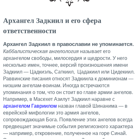
Архангел Задкиил и его сфера
ответственности
Архангел Задкиил в православии не упоминается.
Каббалистическая ангелология
называет его
архангелом свободы, милосердия и щедрости. У него
несколько имен, точнее, версий произношения имени
Задкиил — Цадкиэль, Саткиил, Цадакиил или Цидекиил.
Раввинские писания относят Задкиила к доминионам —
низшим ангелам-воинам. Иногда встречаются
упоминания о том, что он стоит во главе армии ангелов.
Например, в Масехет Азилут Задкиил наравне с
архангелом Гавриилом
назван главой Шинанима — в
еврейской мифологии это армия ангелов,
сопровождающая Бога. Появление этих ангелов всегда
предвещает значимые события религиозного характера
— например, откровение, полученное на горе Синай.