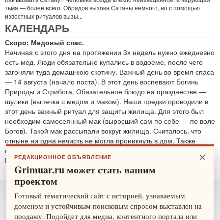
тьма — более всего. Обрядов вызова Сатаны немного, но с помощью
известных ритуалов вызы...
КАЛЕНДАРЬ
Скоро: Медовый спас.
Начиная с этого дня на протяжении 3х недель нужно ежедневно
есть мед. Люди обязательно купались в водоеме, после чего
загоняли туда домашнюю скотину. Важный день во время спаса
— 14 августа (начало поста). В этот день воспевают Богинь
Природы и Стрибога. Обязательное блюдо на празднестве —
шулики (выпечка с медом и маком). Наши предки проводили в
этот день важный ритуал для защиты жилища. Для этого был
необходим самосеянный мак (выросший сам по себе — по воле
Богов). Такой мак рассыпали вокруг жилища. Считалось, что
отныне ни одна нечисть не могла проникнуть в дом. Также
проводятся обряды для защиты от злобных духов.
×
РЕДАКЦИОННОЕ ОБЪЯВЛЕНИЕ
По теме:
защитные ритуалы
Grimuar.ru может стать вашим
проектом
Готовый тематический сайт с историей, узнаваемым
доменом и устойчивым поисковым спросом выставлен на
продажу. Подойдет для медиа, контентного портала или