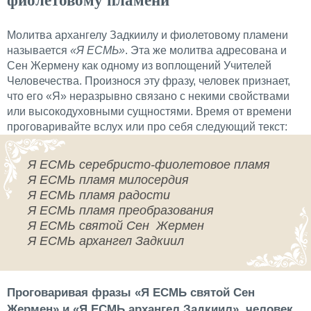
фиолетовому пламени
Молитва архангелу Задкиилу и фиолетовому пламени
называется
«Я ЕСМЬ»
. Эта же молитва адресована и
Сен Жермену как одному из воплощений Учителей
Человечества. Произнося эту фразу, человек признает,
что его «Я» неразрывно связано с некими свойствами
или высокодуховными сущностями. Время от времени
проговаривайте вслух или про себя следующий текст:
Я ЕСМЬ серебристо-фиолетовое пламя
Я ЕСМЬ пламя милосердия
Я ЕСМЬ пламя радости
Я ЕСМЬ пламя преобразования
Я ЕСМЬ святой Сен Жермен
Я ЕСМЬ архангел Задкиил
Проговаривая фразы «Я ЕСМЬ святой Сен
Жермен» и «Я ЕСМЬ архангел Задкиил», человек