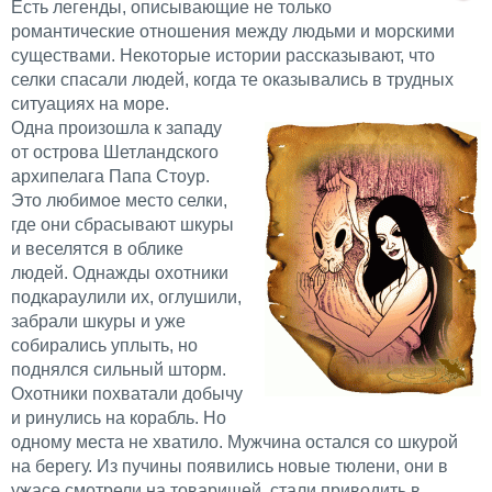
Есть легенды, описывающие не только
романтические отношения между людьми и морскими
существами. Некоторые истории рассказывают, что
селки спасали людей, когда те оказывались в трудных
ситуациях на море.
Одна произошла к западу
от острова Шетландского
архипелага Папа Стоур.
Это любимое место селки,
где они сбрасывают шкуры
и веселятся в облике
людей. Однажды охотники
подкараулили их, оглушили,
забрали шкуры и уже
собирались уплыть, но
поднялся сильный шторм.
Охотники похватали добычу
и ринулись на корабль. Но
одному места не хватило. Мужчина остался со шкурой
на берегу. Из пучины появились новые тюлени, они в
ужасе смотрели на товарищей, стали приводить в