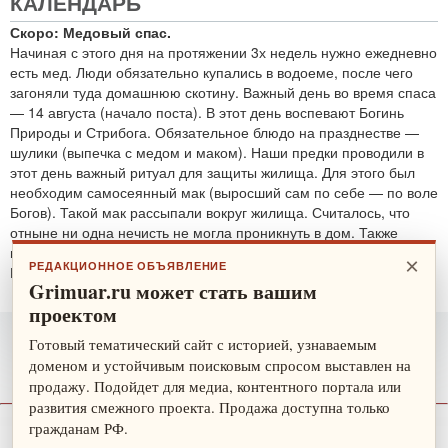
КАЛЕНДАРЬ
Скоро: Медовый спас.
Начиная с этого дня на протяжении 3х недель нужно ежедневно
есть мед. Люди обязательно купались в водоеме, после чего
загоняли туда домашнюю скотину. Важный день во время спаса
— 14 августа (начало поста). В этот день воспевают Богинь
Природы и Стрибога. Обязательное блюдо на празднестве —
шулики (выпечка с медом и маком). Наши предки проводили в
этот день важный ритуал для защиты жилища. Для этого был
необходим самосеянный мак (выросший сам по себе — по воле
Богов). Такой мак рассыпали вокруг жилища. Считалось, что
отныне ни одна нечисть не могла проникнуть в дом. Также
проводятся обряды для защиты от злобных духов.
×
РЕДАКЦИОННОЕ ОБЪЯВЛЕНИЕ
По теме:
защитные ритуалы
Grimuar.ru может стать вашим
проектом
Готовый тематический сайт с историей, узнаваемым
доменом и устойчивым поисковым спросом выставлен на
продажу. Подойдет для медиа, контентного портала или
развития смежного проекта. Продажа доступна только
гражданам РФ.