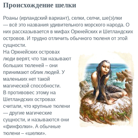
Происхождение шелки
Роаны (ирландский вариант), селки, селчи, ше(э)лки
— всё это названия удивительного морского народа. О
них рассказывается в мифах Оркнейских и Шетландских
островов. И трудно отличить обычного тюленя от этой
сущности.
На Оркнейских островах
люди верят, что так называют
больших тюленей – они
принимают облик людей. У
маленьких нет такой
магической способности.
В противовес этому на
Шетландских островах
считали, что крупные тюлени
— другие магические
сущности, и называются они
«финфолки». А обычные
тюлени – «шелки».