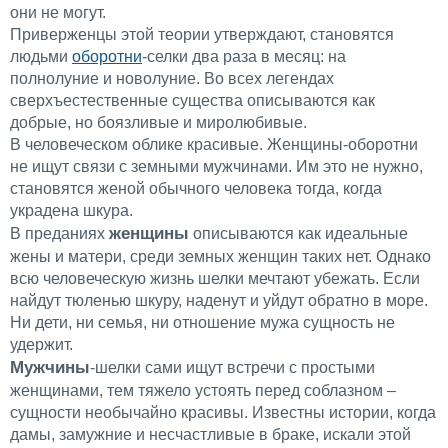
они не могут.
Приверженцы этой теории утверждают, становятся
людьми
оборотни
-селки два раза в месяц: на
полнолуние и новолуние. Во всех легендах
сверхъестественные существа описываются как
добрые, но боязливые и миролюбивые.
В человеческом облике красивые. Женщины-оборотни
не ищут связи с земными мужчинами. Им это не нужно,
становятся женой обычного человека тогда, когда
украдена шкура.
женщины
В преданиях
описываются как идеальные
жены и матери, среди земных женщин таких нет. Однако
всю человеческую жизнь шелки мечтают убежать. Если
найдут тюленью шкуру, наденут и уйдут обратно в море.
Ни дети, ни семья, ни отношение мужа сущность не
удержит.
Мужчины
-шелки сами ищут встречи с простыми
женщинами, тем тяжело устоять перед соблазном –
сущности необычайно красивы. Известны истории, когда
дамы, замужние и несчастливые в браке, искали этой