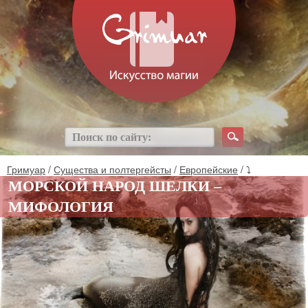
Гримуар
/
Существа и полтергейсты
/
Европейские
/ ⤵
МОРСКОЙ НАРОД ШЕЛКИ –
МИФОЛОГИЯ