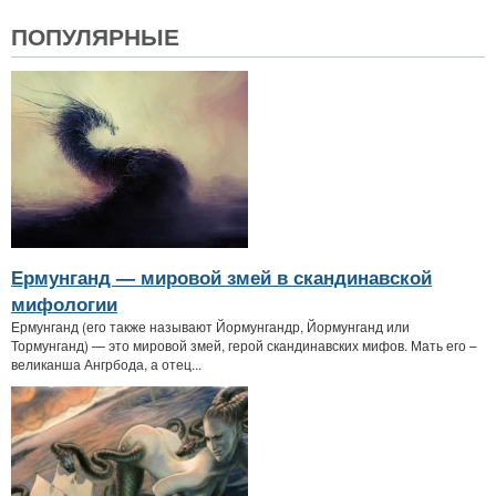
ПОПУЛЯРНЫЕ
Ермунганд — мировой змей в скандинавской
мифологии
Ермунганд (его также называют Йормунгандр, Йормунганд или
Тормунганд) — это мировой змей, герой скандинавских мифов. Мать его –
великанша Ангрбода, а отец...