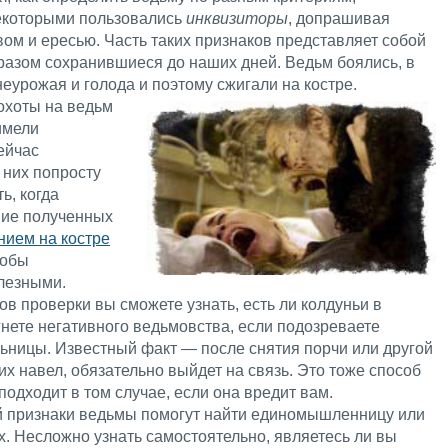
Некоторыми пользовались
инквизиторы
, допрашивая
ом и ересью. Часть таких признаков представляет собой
разом сохранившиеся до наших дней. Ведьм боялись, в
неурожая и голода и поэтому сжигали на костре.
охоты на ведьм
имели
ейчас
 них попросту
ь, когда
ние полученных
ием на костре
собы
лезными.
 проверки вы сможете узнать, есть ли колдуньи в
нете негативного ведьмовства, если подозреваете
льницы. Известный факт — после снятия порчи или другой
их навел, обязательно выйдет на связь. Это тоже способ
одходит в том случае, если она вредит вам.
ей признаки ведьмы помогут найти единомышленницу или
х. Несложно узнать самостоятельно, являетесь ли вы