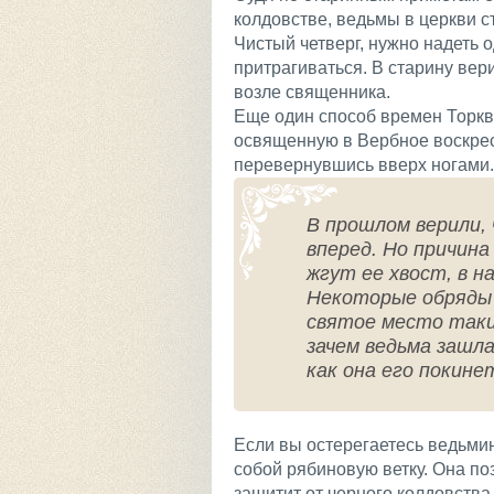
колдовстве, ведьмы в церкви с
Чистый четверг, нужно надеть о
притрагиваться. В старину вер
возле священника.
Еще один способ времен Торкве
освященную в Вербное воскресе
перевернувшись вверх ногами.
В прошлом верили, 
вперед. Но причин
жгут ее хвост, в н
Некоторые обряды
святое место таким
зачем ведьма зашла
как она его покине
Если вы остерегаетесь ведьмин
собой рябиновую ветку. Она по
защитит от черного колдовства