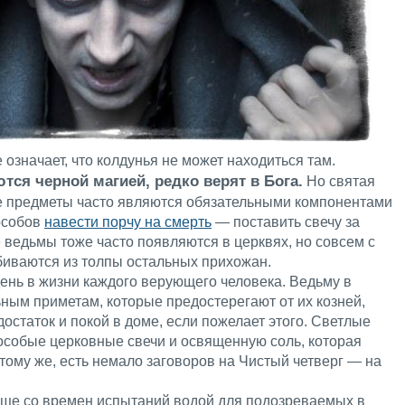
 означает, что колдунья не может находиться там.
ся черной магией, редко верят в Бога.
Но святая
ие предметы часто являются обязательными компонентами
пособов
навести порчу на смерть
— поставить свечу за
 ведьмы тоже часто появляются в церквях, но совсем с
биваются из толпы остальных прихожан.
ень в жизни каждого верующего человека. Ведьму в
ным приметам, которые предостерегают от их козней,
достаток и покой в доме, если пожелает этого. Светлые
особые церковные свечи и освященную соль, которая
 тому же, есть немало заговоров на Чистый четверг — на
ще со времен испытаний водой для подозреваемых в