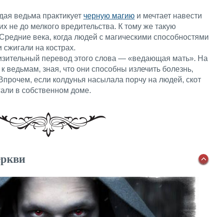
ждая ведьма практикует
черную магию
и мечтает навести
их не до мелкого вредительства. К тому же такую
Средние века, когда людей с магическими способностями
 сжигали на кострах.
изительный перевод этого слова — «ведающая мать». На
к ведьмам, зная, что они способны излечить болезнь,
 Впрочем, если колдунья насылала порчу на людей, скот
гали в собственном доме.
еркви