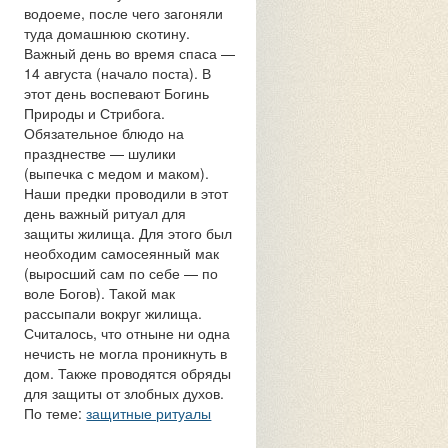
водоеме, после чего загоняли
туда домашнюю скотину.
Важный день во время спаса —
14 августа (начало поста). В
этот день воспевают Богинь
Природы и Стрибога.
Обязательное блюдо на
празднестве — шулики
(выпечка с медом и маком).
Наши предки проводили в этот
день важный ритуал для
защиты жилища. Для этого был
необходим самосеянный мак
(выросший сам по себе — по
воле Богов). Такой мак
рассыпали вокруг жилища.
Считалось, что отныне ни одна
нечисть не могла проникнуть в
дом. Также проводятся обряды
для защиты от злобных духов.
По теме:
защитные ритуалы