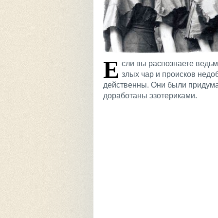
Е
сли вы распознаете ведь
злых чар и происков недо
действенны. Они были придума
доработаны эзотериками.