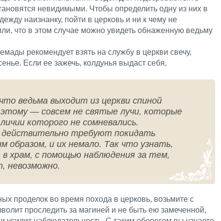
тановятся невидимыми. Чтобы определить одну из них в
дежду наизнанку, пойти в церковь и ни к чему не
или, что в этом случае можно увидеть обнаженную ведьму
мады рекомендует взять на службу в церкви свечу,
нье. Если ее зажечь, колдунья выдаст себя,
что ведьма выходит из церкви спиной
а этому — совсем не святые лучи, которые
аличии которого не сомневались.
 действительно требуют покидать
 образом, и их немало. Так что узнать,
 в храм, с помощью наблюдения за тем,
т, невозможно.
ых проделок во время похода в церковь, возьмите с
зволит проследить за магиней и не быть ею замеченной,
 и усилит наблюдательность. С таким оберегом вы узнаете