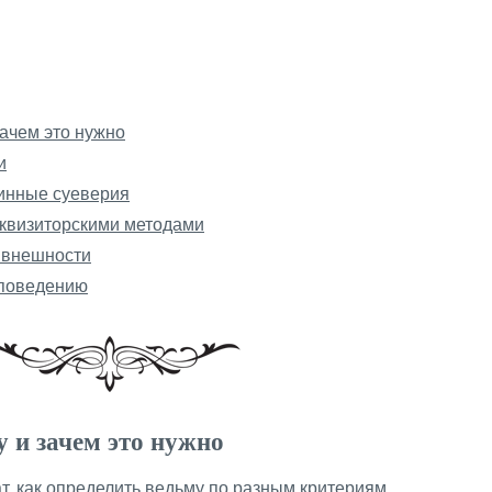
зачем это нужно
и
ринные суеверия
нквизиторскими методами
о внешности
 поведению
у и зачем это нужно
т, как определить ведьму по разным критериям,