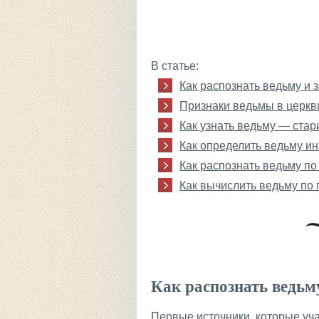
В статье:
Как распознать ведьму и 
Признаки ведьмы в церкв
Как узнать ведьму — ста
Как определить ведьму и
Как распознать ведьму п
Как вычислить ведьму по
Как распознать ведьм
Первые источники, которые уча