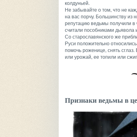
колдуньей.
Не забывайте о том, что не ка
на вас порчу. Большинству из н
репутацию ведьмы получили в 
считали пособниками дьявола и
Со старославянского же прибл
Руси положительно относились 
помочь роженице, снять сглаз.
или урожай, ее топили или сжи
Признаки ведьмы в ц