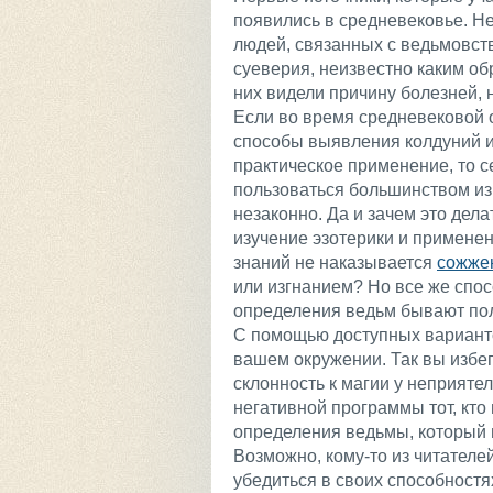
появились в средневековье. 
людей, связанных с ведьмовств
суеверия, неизвестно каким об
них видели причину болезней, 
Если во время средневековой 
способы выявления колдуний 
практическое применение, то с
пользоваться большинством из
незаконно. Да и зачем это делат
изучение эзотерики и примене
знаний не наказывается
сожжен
или изгнанием? Но все же спо
определения ведьм бывают по
С помощью доступных вариантов
вашем окружении. Так вы избег
склонность к магии у неприяте
негативной программы тот, кто 
определения ведьмы, который п
Возможно, кому-то из читател
убедиться в своих способностя