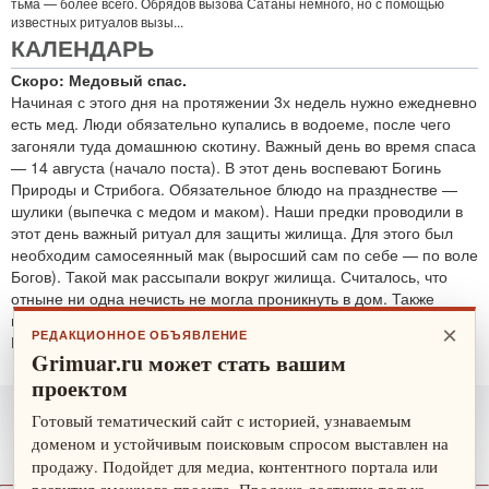
тьма — более всего. Обрядов вызова Сатаны немного, но с помощью
известных ритуалов вызы...
КАЛЕНДАРЬ
Скоро: Медовый спас.
Начиная с этого дня на протяжении 3х недель нужно ежедневно
есть мед. Люди обязательно купались в водоеме, после чего
загоняли туда домашнюю скотину. Важный день во время спаса
— 14 августа (начало поста). В этот день воспевают Богинь
Природы и Стрибога. Обязательное блюдо на празднестве —
шулики (выпечка с медом и маком). Наши предки проводили в
этот день важный ритуал для защиты жилища. Для этого был
необходим самосеянный мак (выросший сам по себе — по воле
Богов). Такой мак рассыпали вокруг жилища. Считалось, что
отныне ни одна нечисть не могла проникнуть в дом. Также
проводятся обряды для защиты от злобных духов.
×
РЕДАКЦИОННОЕ ОБЪЯВЛЕНИЕ
По теме:
защитные ритуалы
Grimuar.ru может стать вашим
проектом
Готовый тематический сайт с историей, узнаваемым
доменом и устойчивым поисковым спросом выставлен на
продажу. Подойдет для медиа, контентного портала или