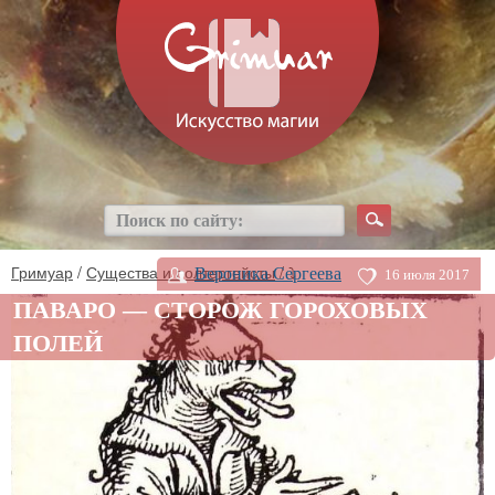
Гримуар
/
Существа и полтергейсты
/ ⤵
Вероника Сергеева
16 июля 2017
ПАВАРО — СТОРОЖ ГОРОХОВЫХ
ПОЛЕЙ