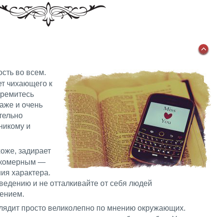
ость во всем.
ет чихающего к
стремитесь
даже и очень
тельно
никому и
хоже, задирает
окомерным —
ия характера.
ведению и не отталкивайте от себя людей
ением.
лядит просто великолепно по мнению окружающих.