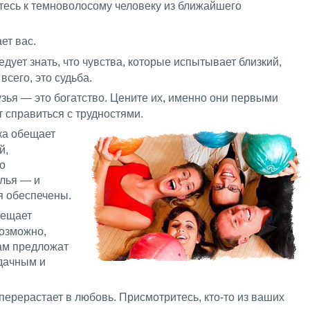
тесь к темноволосому человеку из ближайшего
ет вас.
дует знать, что чувства, которые испытывает близкий,
всего, это судьба.
узья — это богатство. Цените их, именно они первыми
 справиться с трудностями.
лка обещает
й,
о
елья — и
 обеспечены.
вещает
возможно,
ам предложат
дачным и
 перерастает в любовь. Присмотритесь, кто-то из ваших