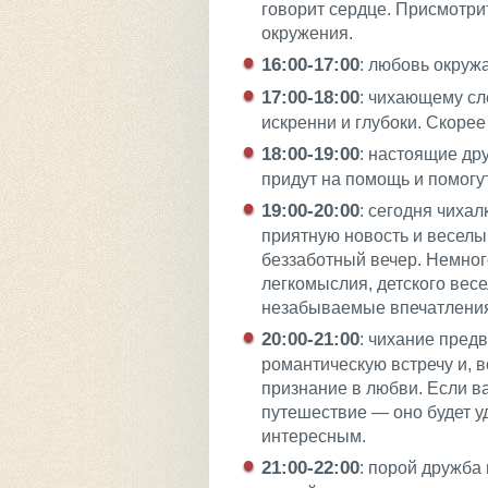
говорит сердце. Присмотри
окружения.
16:00-17:00
: любовь окружа
17:00-18:00
: чихающему сле
искренни и глубоки. Скорее 
18:00-19:00
: настоящие др
придут на помощь и помогут
19:00-20:00
: сегодня чиха
приятную новость и веселы
беззаботный вечер. Немног
легкомыслия, детского вес
незабываемые впечатления
20:00-21:00
: чихание пред
романтическую встречу и, 
признание в любви. Если в
путешествие — оно будет у
интересным.
21:00-22:00
: порой дружба