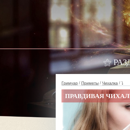
⚝ РАЗ
Гримуар
/
Приметы
/
Чихалка
/ ⤵
ПРАВДИВАЯ ЧИХАЛ