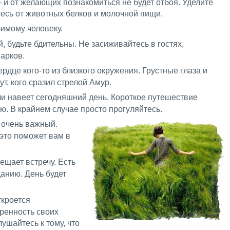
и от желающих познакомиться не будет отбоя. Уделите
есь от животных белков и молочной пищи.
бимому человеку.
й, будьте бдительны. Не засиживайтесь в гостях,
арков.
ердце кого-то из близкого окружения. Грустные глаза и
т, кого сразил стрелой Амур.
али навеет сегодняшний день. Короткое путешествие
ю. В крайнем случае просто прогуляйтесь.
и очень важный.
 это поможет вам в
ещает встречу. Есть
данию. День будет
ткроется
ренность своих
лушайтесь к тому, что