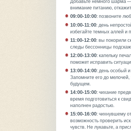
Добавьте немного шарма — 
внимание питанию, откажит
09:00-10:00
: позвоните лю
10:00-11:00
: день непросто
избегайте темных аллей и п
11:00-12:00
: вы покорили с
следы бессонницы подскажу
12:00-13:00
: капельку печ
поможет исправить ситуаци
13:00-14:00
: день особый 
Запомните его до мелочей,
будущем.
14:00-15:00
: чихание предв
время подготовиться к сви
наполнен радостью.
15:00-16:00
: чихнувшему о
возможность проверить иск
чувств. Не лукавьте, а прис