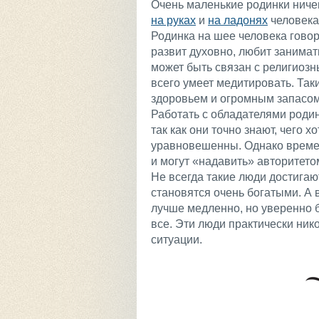
Очень маленькие родинки ничег
на руках
и
на ладонях
человека,
Родинка на шее человека говор
развит духовно, любит занимат
может быть связан с религиоз
всего умеет медитировать. Та
здоровьем и огромным запасом
Работать с обладателями родин
так как они точно знают, чего х
уравновешенны. Однако време
и могут «надавить» авторитето
Не всегда такие люди достигаю
становятся очень богатыми. А в
лучше медленно, но уверенно б
все. Эти люди практически ник
ситуации.