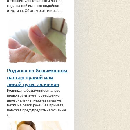
и женщин. Это касается и левой,
когда на ней имеется подобная
отметина. Об этом есть множес...
Родинка на безымянном
пальце правой или
левой руки: значение
Родинка на безымянном пальце
правой руки имеет совершенно
иное значение, нежели такая же
метка на левой руке. Эта примета
поможет предупредить негативные
с...