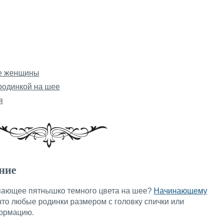
ее женщины
родинкой на шее
я
ние
упающее пятнышко темного цвета на шее?
Начинающему
что любые родинки размером с головку спички или
ормацию.