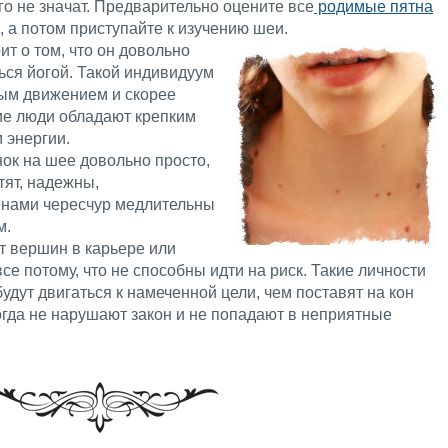
о не значат. Предварительно оцените все
родимые пятна
 а потом приступайте к изучению шеи.
ит о том, что он довольно
ься йогой. Такой индивидуум
ным движением и скорее
кие люди обладают крепким
 энергии.
ок на шее довольно просто,
отят, надежны,
нами чересчур медлительны
м.
т вершин в карьере или
се потому, что не способны идти на риск. Такие личности
удут двигаться к намеченной цели, чем поставят на кон
огда не нарушают закон и не попадают в неприятные