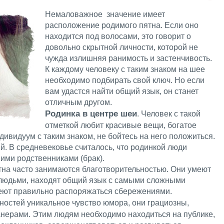
Немаловажное значение имеет
расположение родимого пятна. Если оно
находится под волосами, это говорит о
довольно скрытной личности, которой не
чужда излишняя ранимость и застенчивость.
К каждому человеку с таким знаком на шее
необходимо подбирать свой ключ. Но если
вам удастся найти общий язык, он станет
отличным другом.
Родинка в центре шеи
. Человек с такой
отметкой любит красивые вещи, богатое
дивидуум с таким знаком, не бойтесь на него положиться.
. В средневековье считалось, что родинкой люди
ими родственниками (брак).
тна часто занимаются благотворительностью. Они умеют
и людьми, находят общий язык с самыми сложными
еют правильно распоряжаться сбережениями.
ичностей уникальное чувство юмора, они грациозны,
нерами. Этим людям необходимо находиться на публике,