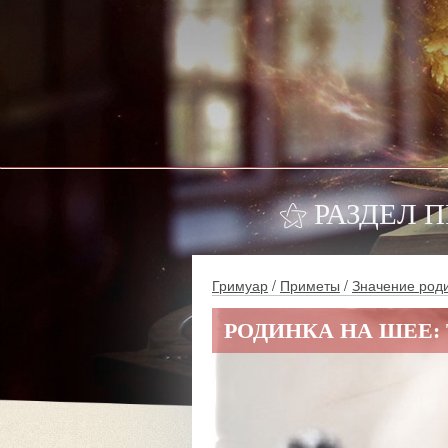
⚝ РАЗДЕЛ 
Гримуар
/
Приметы
/
Значение род
РОДИНКА НА ШЕЕ: