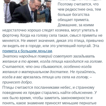
Поэтому считается, что
чем редкостнее она, тем
больше богатства
обещает примета.
Домашние, за коими
недостаточно хорошо следят хозяева, могут улетать в
форточку. Когда на голову села такая, смысл приметы не
меняется. Не имеет значения, дикая это птица, привычно
ли видеть ее в городе, или это улетевший попугай. Эта
примета к большим деньгам
.
Знатоки народных поверий советуют загадывать
желание в то время, когда птица находится на голове.
Считается, что они сбываются, особенно когда
желания о материальном достатке. Не пугайтесь,
когда в вас врезалась птица или села на голову, –
принесет добро.
Птицы считаются посланниками небес, и странному
поведению их предки старались найти объяснение. У
них было время, чтобы заметить закономерности и
понять, какое знамение приносят меньшие пернатые