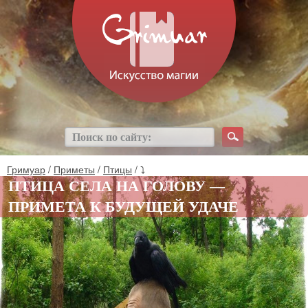
Гримуар
/
Приметы
/
Птицы
/ ⤵
ПТИЦА СЕЛА НА ГОЛОВУ —
ПРИМЕТА К БУДУЩЕЙ УДАЧЕ