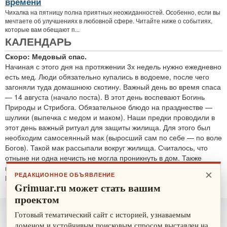
времени
Чихалка на пятницу полна приятных неожиданностей. Особенно, если вы
мечтаете об улучшениях в любовной сфере. Читайте ниже о событиях,
которые вам обещают п...
КАЛЕНДАРЬ
Скоро: Медовый спас.
Начиная с этого дня на протяжении 3х недель нужно ежедневно
есть мед. Люди обязательно купались в водоеме, после чего
загоняли туда домашнюю скотину. Важный день во время спаса
— 14 августа (начало поста). В этот день воспевают Богинь
Природы и Стрибога. Обязательное блюдо на празднестве —
шулики (выпечка с медом и маком). Наши предки проводили в
этот день важный ритуал для защиты жилища. Для этого был
необходим самосеянный мак (выросший сам по себе — по воле
Богов). Такой мак рассыпали вокруг жилища. Считалось, что
отныне ни одна нечисть не могла проникнуть в дом. Также
проводятся обряды для защиты от злобных духов.
×
РЕДАКЦИОННОЕ ОБЪЯВЛЕНИЕ
По теме:
защитные ритуалы
Grimuar.ru может стать вашим
проектом
Готовый тематический сайт с историей, узнаваемым
доменом и устойчивым поисковым спросом выставлен на