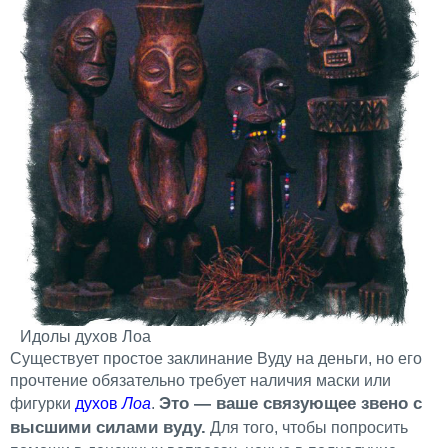
Идолы духов Лоа
Существует простое заклинание Вуду на деньги, но его
прочтение обязательно требует наличия маски или
Это — ваше связующее звено с
фигурки
духов
Лоа
.
высшими силами вуду.
Для того, чтобы попросить