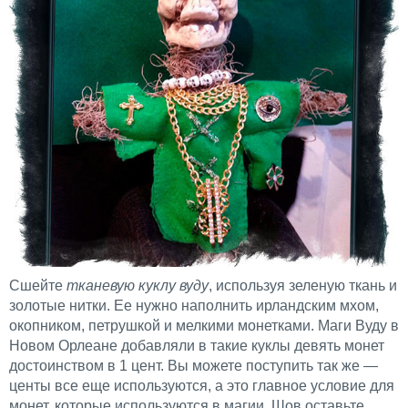
Сшейте
тканевую куклу вуду
, используя зеленую ткань и
золотые нитки. Ее нужно наполнить ирландским мхом,
окопником, петрушкой и мелкими монетками. Маги Вуду в
Новом Орлеане добавляли в такие куклы девять монет
достоинством в 1 цент. Вы можете поступить так же —
центы все еще используются, а это главное условие для
монет, которые используются в магии. Шов оставьте