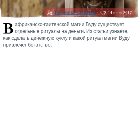
Вероника Сергеева
14 июля 2017
В
африканско-гаитянской магии Вуду существует
отдельные ритуалы на деньги. Из статьи узнаете,
как сделать денежную куклу и какой ритуал магии Вуду
привлечет богатство.