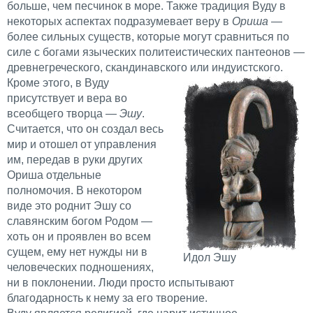
больше, чем песчинок в море. Также традиция Вуду в
некоторых аспектах подразумевает веру в
Ориша
—
более сильных существ, которые могут сравниться по
силе с богами языческих политеистических пантеонов —
древнегреческого, скандинавского или индуистского.
Кроме этого, в Вуду
присутствует и вера во
всеобщего творца —
Эшу
.
Считается, что он создал весь
мир и отошел от управления
им, передав в руки других
Ориша отдельные
полномочия. В некотором
виде это роднит Эшу со
славянским богом Родом —
хоть он и проявлен во всем
сущем, ему нет нужды ни в
Идол Эшу
человеческих подношениях,
ни в поклонении. Люди просто испытывают
благодарность к нему за его творение.