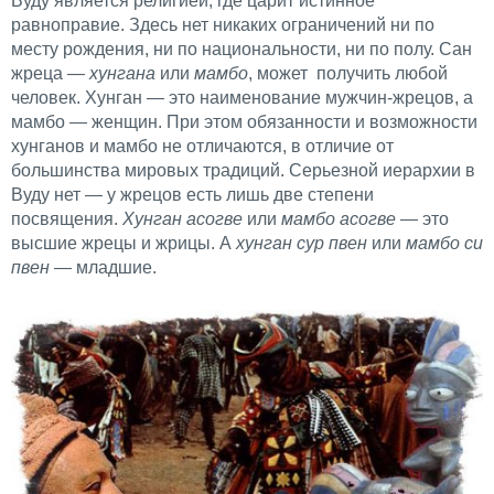
Вуду является религией, где царит истинное
равноправие. Здесь нет никаких ограничений ни по
месту рождения, ни по национальности, ни по полу. Сан
жреца —
хунгана
или
мамбо
, может получить любой
человек. Хунган — это наименование мужчин-жрецов, а
мамбо — женщин. При этом обязанности и возможности
хунганов и мамбо не отличаются, в отличие от
большинства мировых традиций. Серьезной иерархии в
Вуду нет — у жрецов есть лишь две степени
посвящения.
Хунган асогве
или
мамбо асогве
— это
высшие жрецы и жрицы. А
хунган сур пвен
или
мамбо си
пвен
— младшие.