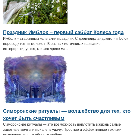
Праздник Имблок – первый саббат Колеса года
Имболк – старинный кельтский праздник. С древнеирландского «Imbolc»
переводится «в молоке». В разных источниках название
интерпретируется, как «во чреве ма...
Симоронские ритуалы — волшебство для тех, кто
хочет быть счастливым
Симоронские ритуалы — это возможность воплотить в жизнь самые
заветные мечты и привлечь удачу. Простые и эффективные техники
позволяют людям обрести любовь...