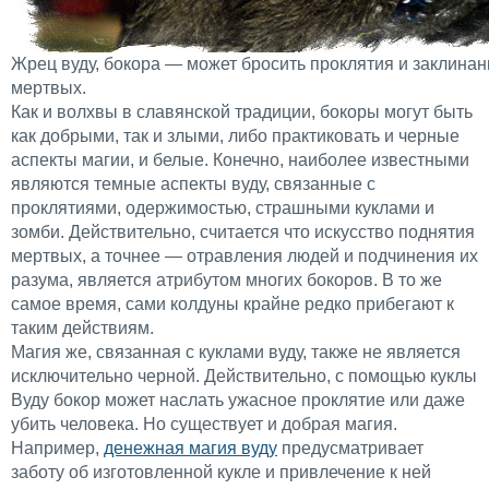
Жрец вуду, бокора — может бросить проклятия и заклинан
мертвых.
Как и волхвы в славянской традиции, бокоры могут быть
как добрыми, так и злыми, либо практиковать и черные
аспекты магии, и белые. Конечно, наиболее известными
являются темные аспекты вуду, связанные с
проклятиями, одержимостью, страшными куклами и
зомби. Действительно, считается что искусство поднятия
мертвых, а точнее — отравления людей и подчинения их
разума, является атрибутом многих бокоров. В то же
самое время, сами колдуны крайне редко прибегают к
таким действиям.
Магия же, связанная с куклами вуду, также не является
исключительно черной. Действительно, с помощью куклы
Вуду бокор может наслать ужасное проклятие или даже
убить человека. Но существует и добрая магия.
Например,
денежная магия вуду
предусматривает
заботу об изготовленной кукле и привлечение к ней