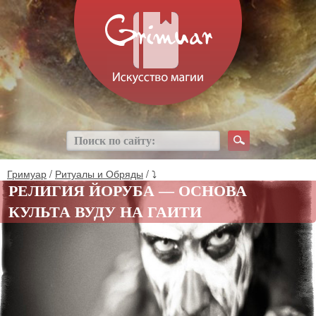
Гримуар
/
Ритуалы и Обряды
/ ⤵
РЕЛИГИЯ ЙОРУБА — ОСНОВА
КУЛЬТА ВУДУ НА ГАИТИ