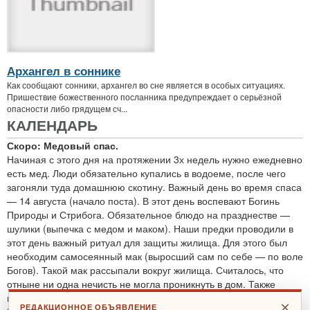
Архангел в соннике
Как сообщают сонники, архангел во сне является в особых ситуациях.
Пришествие божественного посланника предупреждает о серьёзной
опасности либо грядущем сч...
КАЛЕНДАРЬ
Скоро: Медовый спас.
Начиная с этого дня на протяжении 3х недель нужно ежедневно
есть мед. Люди обязательно купались в водоеме, после чего
загоняли туда домашнюю скотину. Важный день во время спаса
— 14 августа (начало поста). В этот день воспевают Богинь
Природы и Стрибога. Обязательное блюдо на празднестве —
шулики (выпечка с медом и маком). Наши предки проводили в
этот день важный ритуал для защиты жилища. Для этого был
необходим самосеянный мак (выросший сам по себе — по воле
Богов). Такой мак рассыпали вокруг жилища. Считалось, что
отныне ни одна нечисть не могла проникнуть в дом. Также
проводятся обряды для защиты от злобных духов.
×
РЕДАКЦИОННОЕ ОБЪЯВЛЕНИЕ