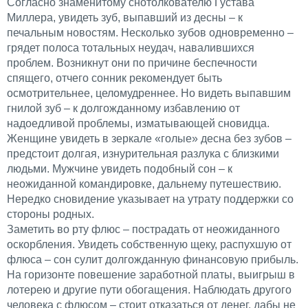
Согласно знаменитому снотолкователю Густава
Миллера, увидеть зуб, выпавший из десны – к
печальным новостям. Несколько зубов одновременно –
грядет полоса тотальных неудач, навалившихся
проблем. Возникнут они по причине беспечности
спящего, отчего сонник рекомендует быть
осмотрительнее, целомудреннее. Но видеть выпавшим
гнилой зуб – к долгожданному избавлению от
надоедливой проблемы, изматывающей сновидца.
Женщине увидеть в зеркале «голые» десна без зубов –
предстоит долгая, изнурительная разлука с близкими
людьми. Мужчине увидеть подобный сон – к
неожиданной командировке, дальнему путешествию.
Нередко сновидение указывает на утрату поддержки со
стороны родных.
Заметить во рту флюс – пострадать от неожиданного
оскорбления. Увидеть собственную щеку, распухшую от
флюса – сон сулит долгожданную финансовую прибыль.
На горизонте повешение заработной платы, выигрыш в
лотерею и другие пути обогащения. Наблюдать другого
человека с флюсом – стоит отказаться от денег, дабы не