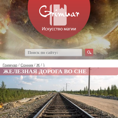
Гримуар
/
Сонник
/
Ж
/ ⤵
ЖЕЛЕЗНАЯ ДОРОГА ВО СНЕ