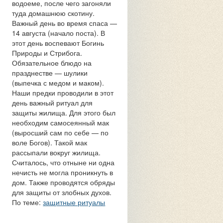
водоеме, после чего загоняли
туда домашнюю скотину.
Важный день во время спаса —
14 августа (начало поста). В
этот день воспевают Богинь
Природы и Стрибога.
Обязательное блюдо на
празднестве — шулики
(выпечка с медом и маком).
Наши предки проводили в этот
день важный ритуал для
защиты жилища. Для этого был
необходим самосеянный мак
(выросший сам по себе — по
воле Богов). Такой мак
рассыпали вокруг жилища.
Считалось, что отныне ни одна
нечисть не могла проникнуть в
дом. Также проводятся обряды
для защиты от злобных духов.
По теме:
защитные ритуалы