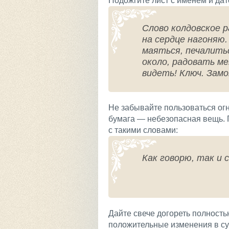
Подожгите лист с именем и дато
Слово колдовское р
на сердце нагоняю.
маяться, печалитьс
около, радовать ме
видеть! Ключ. Замо
Не забывайте пользоваться ог
бумага — небезопасная вещь. П
с такими словами:
Как говорю, так и 
Дайте свече догореть полность
положительные изменения в су