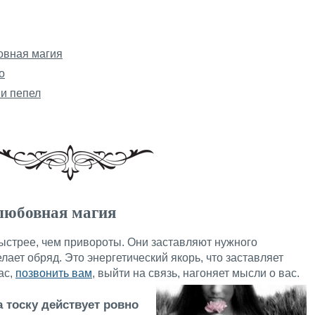
овная магия
о
 и пепел
любовная магия
ыстрее, чем привороты. Они заставляют нужного
елает обряд. Это энергетический якорь, что заставляет
ас,
позвонить вам
, выйти на связь, нагоняет мысли о вас.
 тоску действует ровно