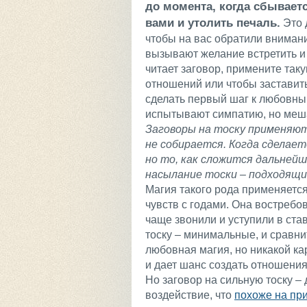
до момента, когда сбываетс
вами и утолить печаль.
Это д
чтобы на вас обратили внимани
вызывают желание встретить и 
читает заговор, примените так
отношений или чтобы заставить
сделать первый шаг к любовным
испытывают симпатию, но меша
Заговоры на тоску применяютс
не собирается. Когда сделает
но то, как сложится дальнейш
насылание тоски – подходящи
Магия такого рода применяется
чувств с годами. Она востребов
чаще звонили и уступили в ст
тоску – минимальные, и сравни
любовная магия, но никакой ка
и дает шанс создать отношения
Но заговор на сильную тоску –
воздействие, что
похоже на пр