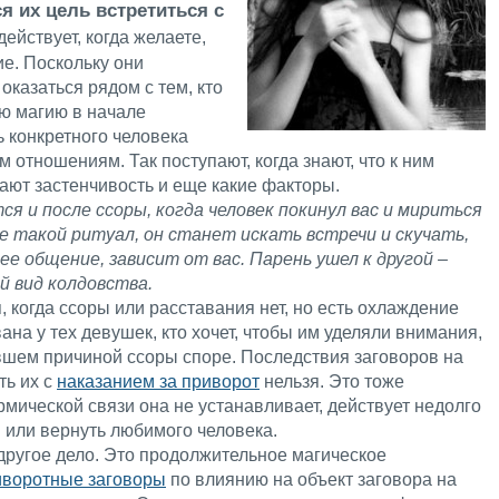
я их цель встретиться с
ействует, когда желаете,
е. Поскольку они
оказаться рядом с тем, кто
ую магию в начале
 конкретного человека
 отношениям. Так поступают, когда знают, что к ним
ют застенчивость и еще какие факторы.
я и после ссоры, когда человек покинул вас и мириться
е такой ритуал, он станет искать встречи и скучать,
ее общение, зависит от вас. Парень ушел к другой –
й вид колдовства.
, когда ссоры или расставания нет, но есть охлаждение
ана у тех девушек, кто хочет, чтобы им уделяли внимания,
авшем причиной ссоры споре. Последствия заговоров на
ть их с
наказанием за приворот
нельзя. Это тоже
рмической связи она не устанавливает, действует недолго
 или вернуть любимого человека.
 другое дело. Это продолжительное магическое
иворотные заговоры
по влиянию на объект заговора на