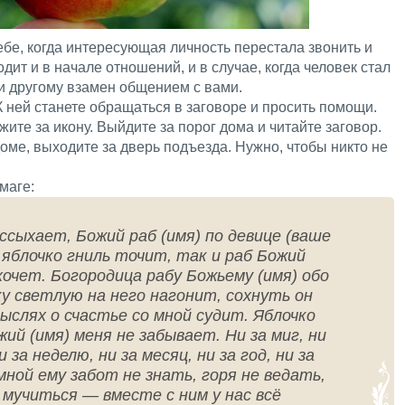
бе, когда интересующая личность перестала звонить и
одит и в начале отношений, и в случае, когда человек стал
и другому взамен общением с вами.
 К ней станете обращаться в заговоре и просить помощи.
ите за икону. Выйдите за порог дома и читайте заговор.
оме, выходите за дверь подъезда. Нужно, чтобы никто не
маге:
ссыхает, Божий раб (имя) по девице (ваше
 яблочко гниль точит, так и раб Божий
хочет. Богородица рабу Божьему (имя) обо
у светлую на него нагонит, сохнуть он
мыслях о счастье со мной судит. Яблочко
жий (имя) меня не забывает. Ни за миг, ни
ни за неделю, ни за месяц, ни за год, ни за
 мной ему забот не знать, горя не ведать,
 мучиться — вместе с ним у нас всё