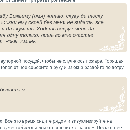
й от свечи и три раза произнесите:
абу Божьему (имя) читаю, скуку да тоску
 Жизни ему своей без меня не видать, всё
я да скучать. Ходить вокруг меня да
ня одну только, лишь во мне счастье
к. Язык. Аминь.
неупорной посудой, чтобы не случилось пожара. Горящая
епел от нее соберите в руку и из окна развейте по ветру
сбывается!
ю. Все это время сидите рядом и визуализируйте на
пружеской жизни или отношениях с парнем. Воск от нее