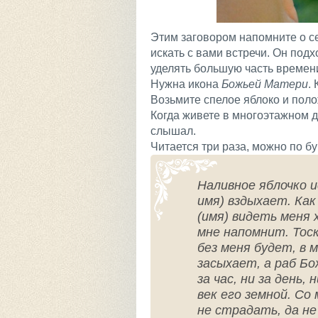
Этим заговором напомните о се
искать с вами встречи. Он подх
уделять большую часть времен
Нужна икона
Божьей Матери
.
Возьмите спелое яблоко и полож
Когда живете в многоэтажном д
слышал.
Читается три раза, можно по бу
Наливное яблочко и
имя) вздыхает. Как
(имя) видеть меня 
мне напомнит. Тоск
без меня будет, в 
засыхает, а раб Бо
за час, ни за день, 
век его земной. Со
не страдать, да не