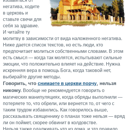
избавиться от
негатива, ходите
в церковь и
ставьте свечи для
себя за здравие.
И читайте ту
молитву в зависимости от вида наложенного негатива.
Ниже дается список текстов, но есть люди, кто
предпочитает молиться собственными словами. В этом
есть смысл — когда так молятся, испытывают сильные
эмоции, что положительно влияет на действие. Нужна
искренняя вера в помощь Бога, когда таковой нет,
выбирайте другие методы.
Говорить, что
, нельзя
снимаете в церкви порчу
никому.
Вообще не рекомендуется говорить о
магических манипуляциях, когда обряды выполнили —
потеряете то, что обрели, или вернется то, от чего с
таким трудом избавились. Как говорилось выше,
рассказывать священнику о планах тоже нельзя — вряд
ли он поймет, скорее обвинит в колдовстве.
Нельзя также одалживать что из дома, и это правило