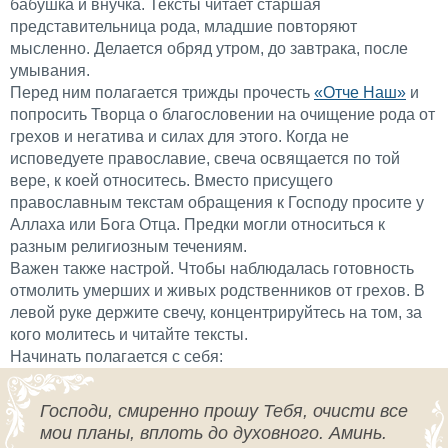
бабушка и внучка. Тексты читает старшая
представительница рода, младшие повторяют
мысленно. Делается обряд утром, до завтрака, после
умывания.
Перед ним полагается трижды прочесть
«Отче Наш»
и
попросить Творца о благословении на очищение рода от
грехов и негатива и силах для этого. Когда не
исповедуете православие, свеча освящается по той
вере, к коей относитесь. Вместо присущего
православным текстам обращения к Господу просите у
Аллаха или Бога Отца. Предки могли относиться к
разным религиозным течениям.
Важен также настрой. Чтобы наблюдалась готовность
отмолить умерших и живых родственников от грехов. В
левой руке держите свечу, концентрируйтесь на том, за
кого молитесь и читайте тексты.
Начинать полагается с себя:
Господи, смиренно прошу Тебя, очисти все
мои планы, вплоть до духовного. Аминь.