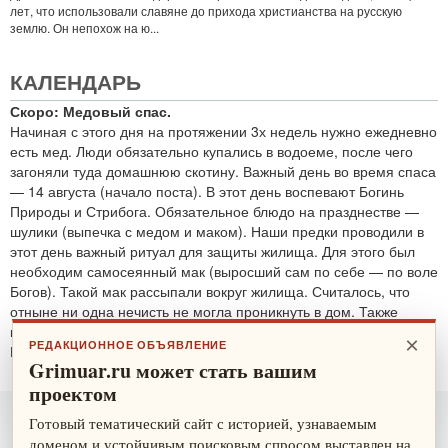
лет, что использовали славяне до прихода христианства на русскую
землю. Он непохож на ю...
КАЛЕНДАРЬ
Скоро: Медовый спас.
Начиная с этого дня на протяжении 3х недель нужно ежедневно
есть мед. Люди обязательно купались в водоеме, после чего
загоняли туда домашнюю скотину. Важный день во время спаса
— 14 августа (начало поста). В этот день воспевают Богинь
Природы и Стрибога. Обязательное блюдо на празднестве —
шулики (выпечка с медом и маком). Наши предки проводили в
этот день важный ритуал для защиты жилища. Для этого был
необходим самосеянный мак (выросший сам по себе — по воле
Богов). Такой мак рассыпали вокруг жилища. Считалось, что
отныне ни одна нечисть не могла проникнуть в дом. Также
проводятся обряды для защиты от злобных духов.
×
РЕДАКЦИОННОЕ ОБЪЯВЛЕНИЕ
По теме:
защитные ритуалы
Grimuar.ru может стать вашим
проектом
Готовый тематический сайт с историей, узнаваемым
доменом и устойчивым поисковым спросом выставлен на