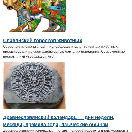
Славянский гороскоп животных
Северные племена славян исповедовали культ тотемных животных,
проецировали на себя характерные черты их поведения. Современные
неоязычники утверждают, что...
Древнеславянский календарь — дни недели,
месяцы, времена года, языческие обычаи
Древнеславянский календарь — старый способ подсчета дней, месяцев и