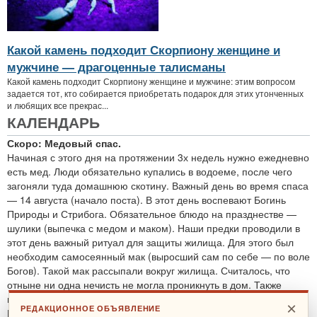
Какой камень подходит Скорпиону женщине и
мужчине — драгоценные талисманы
Какой камень подходит Скорпиону женщине и мужчине: этим вопросом
задается тот, кто собирается приобретать подарок для этих утонченных
и любящих все прекрас...
КАЛЕНДАРЬ
Скоро: Медовый спас.
Начиная с этого дня на протяжении 3х недель нужно ежедневно
есть мед. Люди обязательно купались в водоеме, после чего
загоняли туда домашнюю скотину. Важный день во время спаса
— 14 августа (начало поста). В этот день воспевают Богинь
Природы и Стрибога. Обязательное блюдо на празднестве —
шулики (выпечка с медом и маком). Наши предки проводили в
этот день важный ритуал для защиты жилища. Для этого был
необходим самосеянный мак (выросший сам по себе — по воле
Богов). Такой мак рассыпали вокруг жилища. Считалось, что
отныне ни одна нечисть не могла проникнуть в дом. Также
проводятся обряды для защиты от злобных духов.
×
РЕДАКЦИОННОЕ ОБЪЯВЛЕНИЕ
По теме:
защитные ритуалы