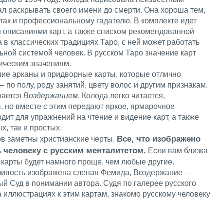
л раскрывать своего имени до смерти. Она хороша тем,
, так и профессиональному гадателю. В комплекте идет
и описаниями карт, а также списком рекомендованной
в классических традициях Таро, с ней может работать
ьной системой человек. В русском Таро значение карт
ическим значениям.
ие арканы и придворные карты, которые отлично
по полу, роду занятий, цвету волос и другим признакам.
вается
Воздержанием
. Колода легко читается,
, но вместе с этим передают яркое, ярмарочное
дит для упражнений на чтение и видение карт, а также
, так и простых.
Все, что изображено
в заметны христианские черты.
ть человеку с русским менталитетом.
Если вам близка
е карты будет намного проще, чем любые другие.
ливость изображена слепая Фемида, Воздержание —
й Суд в понимании автора. Судя по галерее русского
а иллюстрациях к этим картам, знакомо русскому человеку