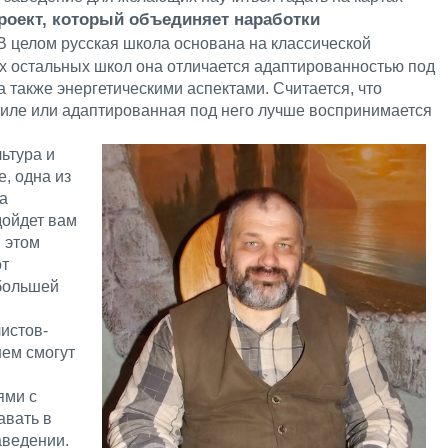
оект, который объединяет наработки
В целом русская школа основана на классической
ех остальных школ она отличается адаптированностью под
а также энергетическими аспектами. Считается, что
стиле или адаптированная под него лучше воспринимается
ьтура и
, одна из
ма
дойдет вам
 этом
от
большей
.
истов-
шем смогут
ями с
авать в
аведении.