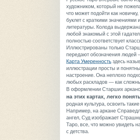
художником, который не пожела
что может подойти как новичку
буклет с краткими значениями 
литературы. Колода выдержана 
любой знакомый с этой гадател
полностью соответствует класс
Иллюстрированы только Старш
передают обозначения людей — 
Карта Умеренность
здесь назы
иллюстрации просты и понятны
настроение. Она неплохо подхо
любых раскладов — как сложных
В оформлении Старших аркано
на этих картах, легко поня
родная культура, освоить таки
Например, на аркане Справед
ангел, Суд изображает Страшны
Таро, все, что можно увидеть н
с детства.