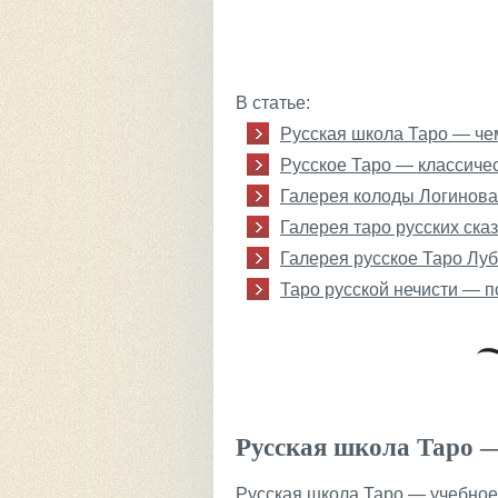
В статье:
Русская школа Таро — че
Русское Таро — классиче
Галерея колоды Логинова 
Галерея таро русских ска
Галерея русское Таро Луб
Таро русской нечисти — 
Русская школа Таро —
Русская школа Таро — учебное