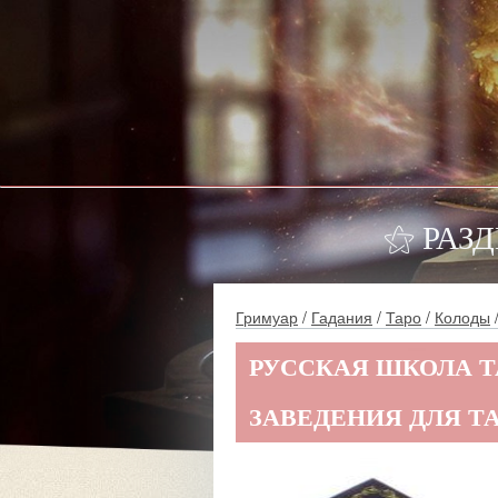
⚝ РАЗ
Гримуар
/
Гадания
/
Таро
/
Колоды
/
РУССКАЯ ШКОЛА Т
ЗАВЕДЕНИЯ ДЛЯ Т