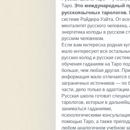
Это международный пр
Таро.
русскоязычных тарологов.
системе Райдера-Уайта. От вс
менталитет русского человека, 
энергетика колоды в русском 
русским человеком.
Если вам интересна родная кул
мало интересуют все остальные
русских колод и русская систе
обучения гаданиям на Таро по
больше, чем любая другая. При
информация мало отличается 
заграничных источников — по 
части, дело только в адаптации
Русская школа готовит специал
тарологов, которые в дальней
заниматься гаданиями,
психологическими консультаци
помощью Таро, а также препод
любом аналогичном учебном з