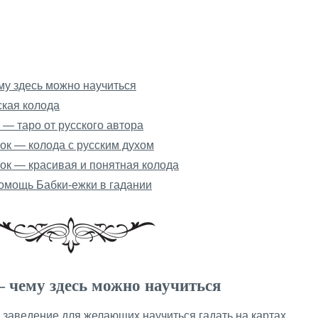
му здесь можно научиться
ская колода
— таро от русского автора
зок — колода с русским духом
ок — красивая и понятная колода
помощь Бабки-ежки в гадании
 чему здесь можно научиться
 заведение для желающих научиться гадать на картах