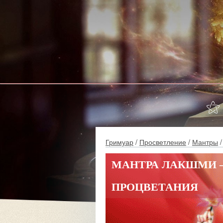
⚝
Гримуар
/
Просветление
/
Мантры
/
МАНТРА ЛАКШМИ 
ПРОЦВЕТАНИЯ