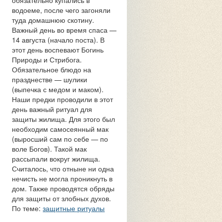
обязательно купались в
водоеме, после чего загоняли
туда домашнюю скотину.
Важный день во время спаса —
14 августа (начало поста). В
этот день воспевают Богинь
Природы и Стрибога.
Обязательное блюдо на
празднестве — шулики
(выпечка с медом и маком).
Наши предки проводили в этот
день важный ритуал для
защиты жилища. Для этого был
необходим самосеянный мак
(выросший сам по себе — по
воле Богов). Такой мак
рассыпали вокруг жилища.
Считалось, что отныне ни одна
нечисть не могла проникнуть в
дом. Также проводятся обряды
для защиты от злобных духов.
По теме:
защитные ритуалы