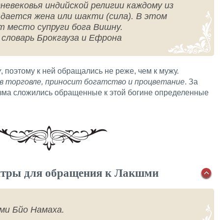
дневековья индийской религии каждому из
дается жена или шакти (сила). В этом
т место супруги бога Вишну.
 словарь Брокгауза и Ефрона
у
, поэтому к ней обращались не реже, чем к мужу.
 в торговле, приносит богатство и процветание
. За
зма сложились обращенные к этой богине определенные
нтры для обращения к Лакшми
ми Бйо Намаха.