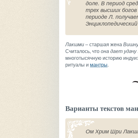
доле. В период сре
трех высших богов 
периоде Л. получае
Энциклопедический
Лакшми
– старшая жена
Вишн
Считалось, что
она дает удачу
многотысячную историю индуи
ритуалы и
мантры
.
Варианты текстов ма
Ом Хрим Шри Лакш