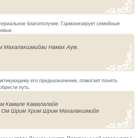
атериальное благополучие. Гармонизирует семейные
ровье.
м Махалакшмийаи Намах Аум.
актикующему его предназначение, помогает понять
брести путь.
м Камале Камалалайе
а Ом Шрим Хрим Шрим Махалакшмийе