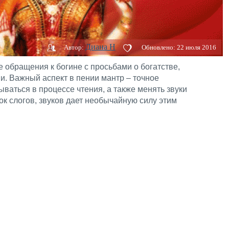
Диана H
Автор:
Обновлено:
22 июля 2016
обращения к богине с просьбами о богатстве,
и. Важный аспект в пении мантр – точное
ваться в процессе чтения, а также менять звуки
к слогов, звуков дает необычайную силу этим