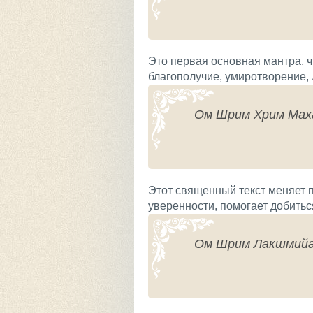
Это первая основная мантра, 
благополучие, умиротворение, 
Ом Шрим Хрим Мах
Этот священный текст меняет 
уверенности, помогает добитьс
Ом Шрим Лакшмийа