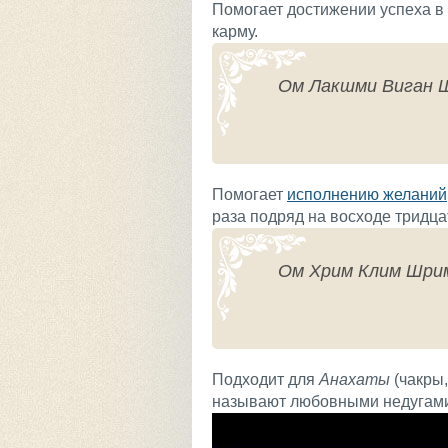
Помогает достижении успеха в у
карму.
Ом Лакшми Виган Ш
Помогает
исполнению желаний
раза подряд на восходе тридца
Ом Хрим Клим Шри
Подходит для
Анахаты
(чакры,
называют любовными недугам