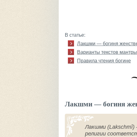
В статье:
Лакшми — богиня женств
Варианты текстов мантры
Правила чтения богине
Лакшми — богиня жен
Лакшми (Lakschmî)
религии соответст