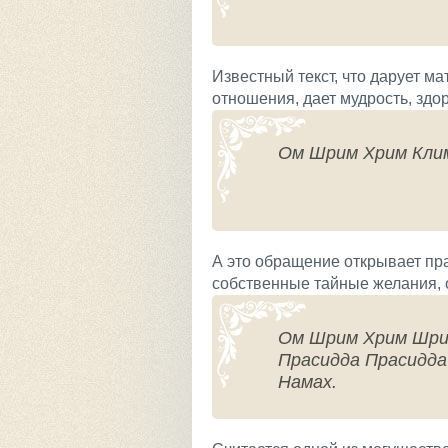
Известный текст, что дарует м
отношения, дает мудрость, здо
Ом Шрим Хрим Кли
А это обращение открывает пр
собственные тайные желания, о
Ом Шрим Хрим Шри
Прасидда Прасидд
Намах.