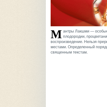
М
антры Лакшми — особые 
плодородии, процветани
воспроизведение. Нельзя преры
местами. Определенный порядо
священным текстам.