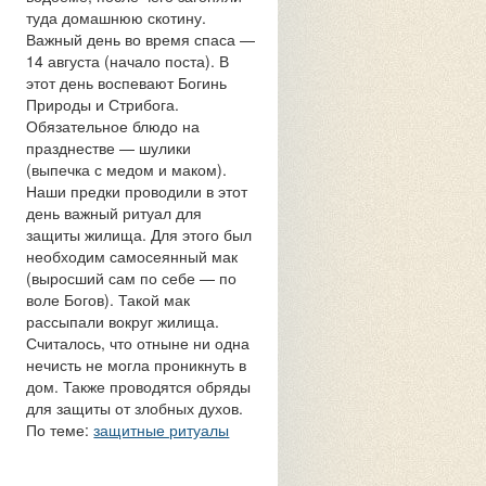
туда домашнюю скотину.
Важный день во время спаса —
14 августа (начало поста). В
этот день воспевают Богинь
Природы и Стрибога.
Обязательное блюдо на
празднестве — шулики
(выпечка с медом и маком).
Наши предки проводили в этот
день важный ритуал для
защиты жилища. Для этого был
необходим самосеянный мак
(выросший сам по себе — по
воле Богов). Такой мак
рассыпали вокруг жилища.
Считалось, что отныне ни одна
нечисть не могла проникнуть в
дом. Также проводятся обряды
для защиты от злобных духов.
По теме:
защитные ритуалы