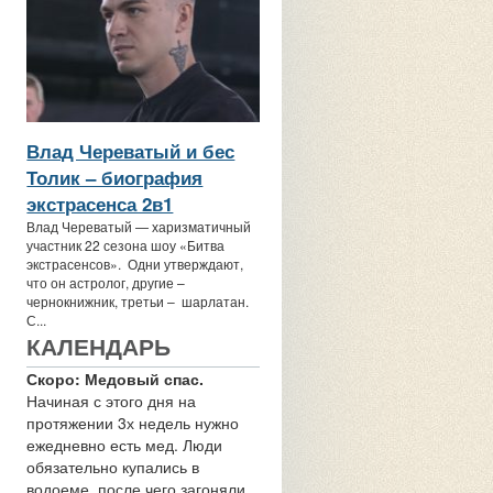
Влад Череватый и бес
Толик – биография
экстрасенса 2в1
Влад Череватый — харизматичный
участник 22 сезона шоу «Битва
экстрасенсов». Одни утверждают,
что он астролог, другие –
чернокнижник, третьи – шарлатан.
С...
КАЛЕНДАРЬ
Скоро: Медовый спас.
Начиная с этого дня на
протяжении 3х недель нужно
ежедневно есть мед. Люди
обязательно купались в
водоеме, после чего загоняли