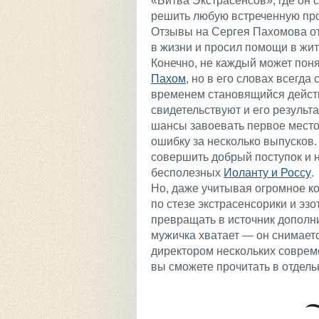
«Битва Экстрасенсов», где он 
решить любую встреченную пр
Отзывы на Сергея Пахомова от 
в жизни и просил помощи в жит
Конечно, не каждый может поня
Пахом
, но в его словах всегда
временем становящийся действ
свидетельствуют и его результ
шансы завоевать первое место,
ошибку за несколько выпусков
совершить добрый поступок и н
бесполезных
Иоланту и Россу
.
Но, даже учитывая огромное к
по стезе экстрасенсорики и эзо
превращать в источник дополни
мужичка хватает — он снимаетс
директором нескольких соврем
вы сможете прочитать в отдел