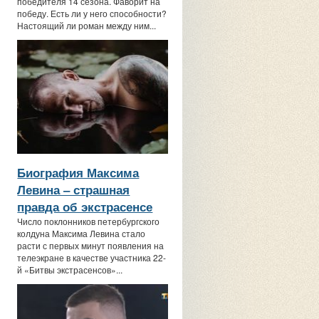
победителя 14 сезона. Фаворит на
победу. Есть ли у него способности?
Настоящий ли роман между ним...
Биография Максима
Левина ‒ страшная
правда об экстрасенсе
Число поклонников петербургского
колдуна Максима Левина стало
расти с первых минут появления на
телеэкране в качестве участника 22-
й «Битвы экстрасенсов»...