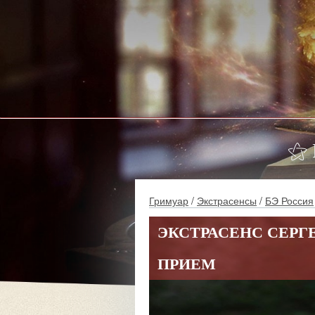
⚝ 
Гримуар
/
Экстрасенсы
/
БЭ Россия
ЭКСТРАСЕНС СЕРГ
ПРИЕМ