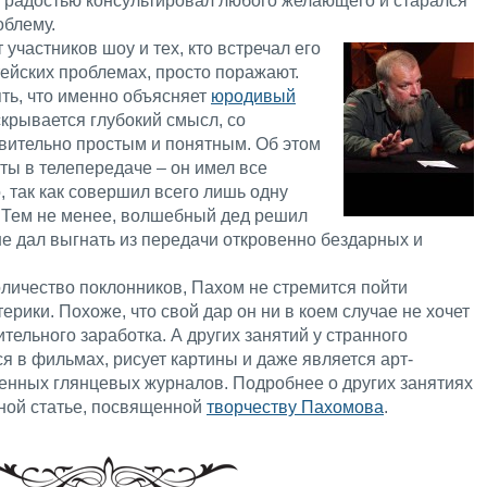
с радостью консультировал любого желающего и старался
облему.
участников шоу и тех, кто встречал его
ейских проблемах, просто поражают.
ть, что именно объясняет
юродивый
 скрывается глубокий смысл, со
ительно простым и понятным. Об этом
аты в телепередаче – он имел все
 так как совершил всего лишь одну
. Тем не менее, волшебный дед решил
е дал выгнать из передачи откровенно бездарных и
оличество поклонников, Пахом не стремится пойти
терики. Похоже, что свой дар он ни в коем случае не хочет
тельного заработка. А других занятий у странного
я в фильмах, рисует картины и даже является арт-
енных глянцевых журналов. Подробнее о других занятиях
ьной статье, посвященной
творчеству Пахомова
.