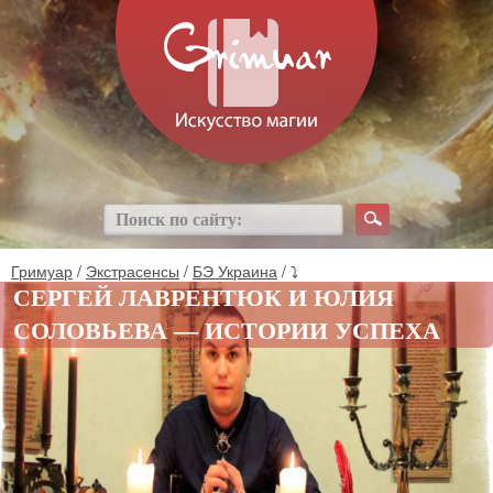
Гримуар
/
Экстрасенсы
/
БЭ Украина
/ ⤵
СЕРГЕЙ ЛАВРЕНТЮК И ЮЛИЯ
СОЛОВЬЕВА — ИСТОРИИ УСПЕХА