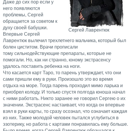
Даже до сих пор если у
него появляются
проблемы, Сергей
обращается за советом к
духу своей бабушки.
Сергей Лаврентюк
Впервые Сергей
Лаврентюк вылечил трехлетнего мальчика, который был
болен циститом. Врачи прописали
тому сильнодействующие препараты, которые не
помогали. Но, как ни странно, юному экстрасенсу
удалось поставить ребенка на ноги.
Что касается карт Таро, то парень утверждает, что они
сами пришли ему в руки. Произошло это во время
отдыха на море. Тогда парень проходил мимо ларька и
приобрел колоду. И только спустя полгода юноша начал
с ними работать. Никто заранее не говорил Сергею о их
значении. Экстрасенс настаивает, что когда он впервые
взял в руки карты, то сразу осознал, что означает каждая
из них. Также молодой человек пытался углубиться в
эзотерику, но работа с картами понравилась ему больше.
Было время, когда Сергей Лаврентюк обращался к