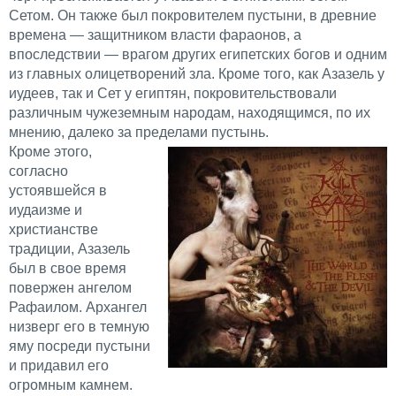
Сетом. Он также был покровителем пустыни, в древние
времена — защитником власти фараонов, а
впоследствии — врагом других египетских богов и одним
из главных олицетворений зла. Кроме того, как Азазель у
иудеев, так и Сет у египтян, покровительствовали
различным чужеземным народам, находящимся, по их
мнению, далеко за пределами пустынь.
Кроме этого,
согласно
устоявшейся в
иудаизме и
христианстве
традиции, Азазель
был в свое время
повержен ангелом
Рафаилом. Архангел
низверг его в темную
яму посреди пустыни
и придавил его
огромным камнем.