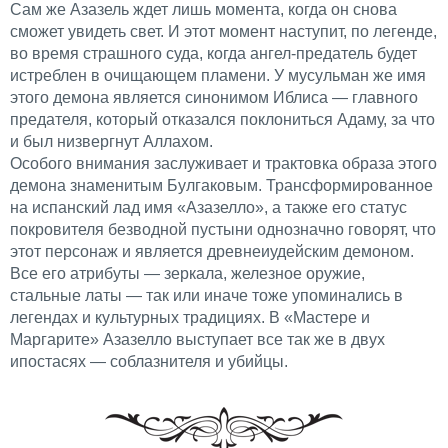
Сам же Азазель ждет лишь момента, когда он снова
сможет увидеть свет. И этот момент наступит, по легенде,
во время страшного суда, когда ангел-предатель будет
истреблен в очищающем пламени. У мусульман же имя
этого демона является синонимом Иблиса — главного
предателя, который отказался поклониться Адаму, за что
и был низвергнут Аллахом.
Особого внимания заслуживает и трактовка образа этого
демона знаменитым Булгаковым. Трансформированное
на испанский лад имя «Азазелло», а также его статус
покровителя безводной пустыни однозначно говорят, что
этот персонаж и является древнеиудейским демоном.
Все его атрибуты — зеркала, железное оружие,
стальные латы — так или иначе тоже упоминались в
легендах и культурных традициях. В «Мастере и
Маргарите» Азазелло выступает все так же в двух
ипостасях — соблазнителя и убийцы.