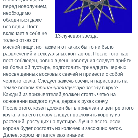
перед новолунием,
необходимо
обходиться даже
без воды. Пост
включает в себя не
13-лучевая звезда
только отказ от
мясной пищи, но также и от каких бы то ни было
развлечений и сексуальных контактов. После того, как
пост соблюден, ровно в день новолуния следует прийти
на большой пустырь, подготовить тринадцать черных
неосвященных восковых свечей и привести с собой
черного козла. Следует зажечь свечи, и нарисовать на
земле воском
тринадцатилучевую звезду
в круге.
Каждый из призывателей должен стоять четко на
основании каждого луча, держа в руках свечу.
После этого, козел должен быть привязан в центре этого
круга, а на его голову следует возложить корону из
растений, растущих на пустыре. Лучше всего, если
корона будет состоять из колючек и засохших веток.
Далее, хором читается заклинание: