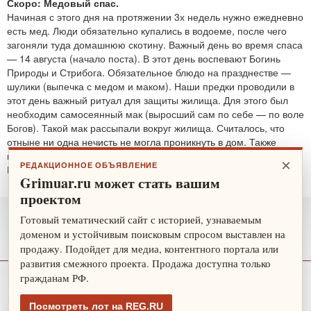
Скоро: Медовый спас.
Начиная с этого дня на протяжении 3х недель нужно ежедневно
есть мед. Люди обязательно купались в водоеме, после чего
загоняли туда домашнюю скотину. Важный день во время спаса
— 14 августа (начало поста). В этот день воспевают Богинь
Природы и Стрибога. Обязательное блюдо на празднестве —
шулики (выпечка с медом и маком). Наши предки проводили в
этот день важный ритуал для защиты жилища. Для этого был
необходим самосеянный мак (выросший сам по себе — по воле
Богов). Такой мак рассыпали вокруг жилища. Считалось, что
отныне ни одна нечисть не могла проникнуть в дом. Также
проводятся обряды для защиты от злобных духов.
×
РЕДАКЦИОННОЕ ОБЪЯВЛЕНИЕ
По теме:
защитные ритуалы
Grimuar.ru может стать вашим
проектом
Готовый тематический сайт с историей, узнаваемым
доменом и устойчивым поисковым спросом выставлен на
продажу. Подойдет для медиа, контентного портала или
развития смежного проекта. Продажа доступна только
гражданам РФ.
О нас
Рекламодателю
Карта сайта
Посмотреть лот на REG.RU