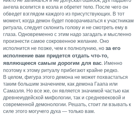
никто не запинался и не допускал ошибок, дух падшего
ангела вселится в козла и обретет тело. После чего он
обведет взглядом каждого из присутствующих. В тот
момент, когда демон будет поворачиваться к участникам
ритуала, следует склонить голову и не смотреть ему в
глаза. Одновременно с этим надо загадать и мысленно
произнести самое сокровенное желание. Оно
за его
исполнится не позже, чем к полнолунию, но
исполнение вам придется отдать что-то,
являющееся самым дорогим для вас
. Именно
поэтому к этому ритуалу прибегают крайне редко.
В целом, фигура этого демона не может похвастаться
таким большим значением, как демона Гаапа или
Самаэля. Но все же, он является значимой частью как
древнеиудейской мифологии, так и средневековой и
современной демонологии. Решать, стоит ли взывать к
силе этого могучего духа — только вам.