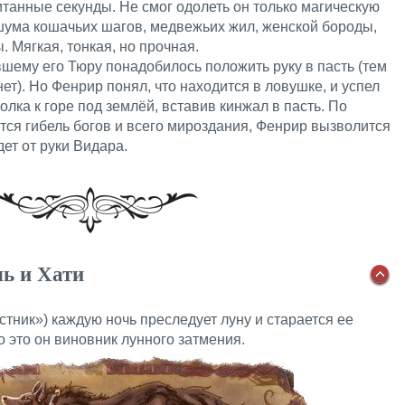
читанные секунды. Не смог одолеть он только магическую
 шума кошачьих шагов, медвежьих жил, женской бороды,
 Мягкая, тонкая, но прочная.
шему его Тюру понадобилось положить руку в пасть (тем
ет). Но Фенрир понял, что находится в ловушке, и успел
волка к горе под землёй, вставив кинжал в пасть. По
чится гибель богов и всего мироздания, Фенрир вызволится
дет от руки Видара.
ь и Хати
стник») каждую ночь преследует луну и старается ее
о это он виновник лунного затмения.