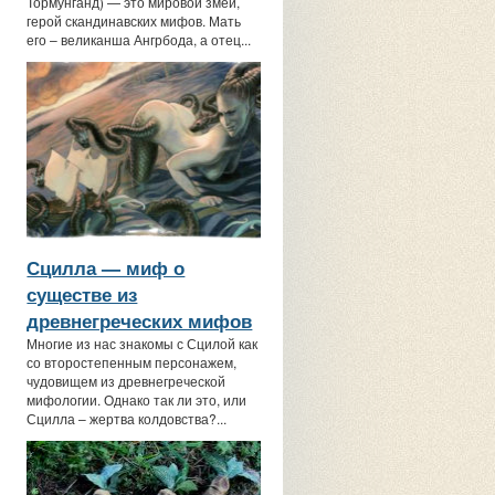
Тормунганд) — это мировой змей,
герой скандинавских мифов. Мать
его – великанша Ангрбода, а отец...
Сцилла — миф о
существе из
древнегреческих мифов
Многие из нас знакомы с Сцилой как
со второстепенным персонажем,
чудовищем из древнегреческой
мифологии. Однако так ли это, или
Сцилла – жертва колдовства?...