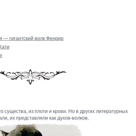
 — гигантский волк Фенрир
Хати
е
то существа, из плоти и крови. Но в других литературных
али, их представляли как духов-волков.