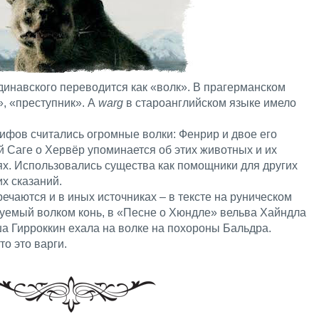
инавского переводится как «волк». В прагерманском
, «преступник». А
warg
в староанглийском языке имело
.
фов считались огромные волки: Фенрир и двое его
 Саге о Хервёр упоминается об этих животных и их
х. Использовались существа как помощники для других
х сказаний.
ечаются и в иных источниках – в тексте на руническом
нуемый волком конь, в «Песне о Хюндле» вельва Хайндла
ша Гирроккин ехала на волке на похороны Бальдра.
о это варги.