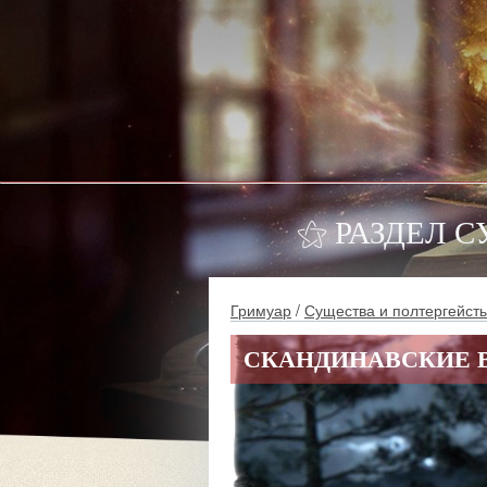
⚝ РАЗДЕЛ 
Гримуар
/
Существа и полтергейст
СКАНДИНАВСКИЕ В