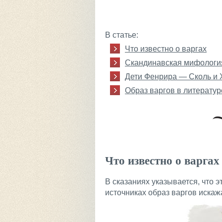
В статье:
Что известно о варгах
Скандинавская мифология
Дети Фенрира — Сколь и 
Образ варгов в литератур
Что известно о варгах
В сказаниях указывается, что э
источниках образ варгов искаж