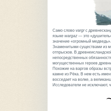
Само слово
vargr
с древнесканд
языке
wargaz
— это «душитель»
значение «огромный медведь»
Знаменитыми существами из ми
отпрысков. В древнеисландской
непосредственных обязанностя
могущественных героев древни
Похожие на варгов образы встр
камне из Рёка. В нем есть име
восседает на волке, а великан
Исследователи не исключают, чт