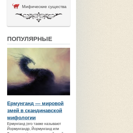
Мифические существа
ПОПУЛЯРНЫЕ
Ермунганд — мировой
змей в скандинавской
мифологии
Ермунганд (его также называют
Йормунгандр, Йормунганд или