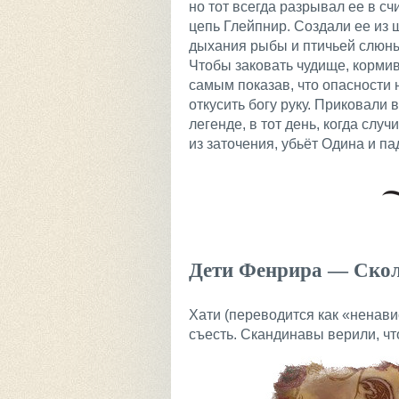
но тот всегда разрывал ее в с
цепь Глейпнир. Создали ее из
дыхания рыбы и птичьей слюны.
Чтобы заковать чудище, кормив
самым показав, что опасности н
откусить богу руку. Приковали 
легенде, в тот день, когда слу
из заточения, убьёт Одина и па
Дети Фенрира — Скол
Хати (переводится как «ненави
съесть. Скандинавы верили, чт