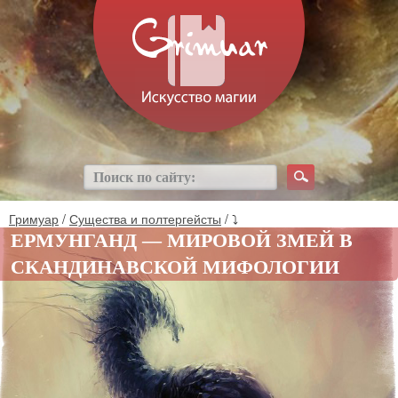
Гримуар
/
Существа и полтергейсты
/ ⤵
ЕРМУНГАНД — МИРОВОЙ ЗМЕЙ В
СКАНДИНАВСКОЙ МИФОЛОГИИ