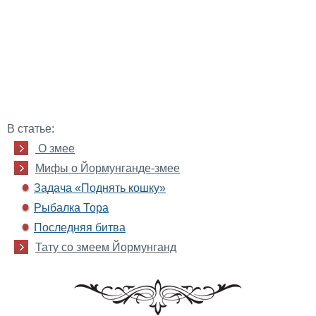
В статье:
О змее
Мифы о Йормунганде-змее
Задача «Поднять кошку»
Рыбалка Тора
Последняя битва
Тату со змеем Йормунганд