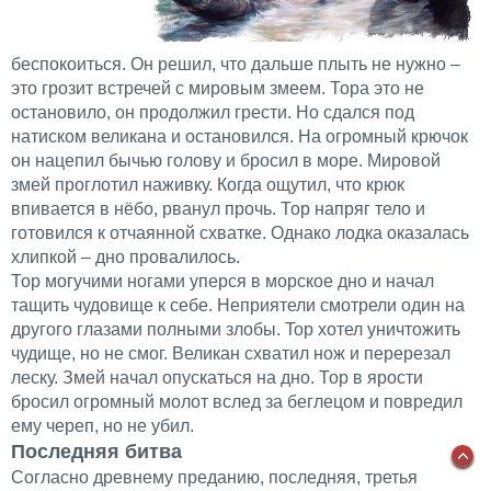
беспокоиться. Он решил, что дальше плыть не нужно –
это грозит встречей с мировым змеем. Тора это не
остановило, он продолжил грести. Но сдался под
натиском великана и остановился. На огромный крючок
он нацепил бычью голову и бросил в море. Мировой
змей проглотил наживку. Когда ощутил, что крюк
впивается в нёбо, рванул прочь. Тор напряг тело и
готовился к отчаянной схватке. Однако лодка оказалась
хлипкой – дно провалилось.
Тор могучими ногами уперся в морское дно и начал
тащить чудовище к себе. Неприятели смотрели один на
другого глазами полными злобы. Top хотел уничтожить
чудище, но не смог. Великан схватил нож и перерезал
леску. Змей начал опускаться на дно. Тор в ярости
бросил огромный молот вслед за беглецом и повредил
ему череп, но не убил.
Последняя битва
Согласно древнему преданию, последняя, третья