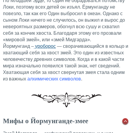
По Младшей Эдде, то Один не обрадовался потомству
Локи, поэтому всех детей он изъял. Ёрмунганду не
повезло, так как его Один выбросил в океан. Однако с
сыном Локи ничего не случилось, он выжил и вырос до
невероятных размеров, обогнул всю сушу и схватил
себя за кончик хвоста. Благодаря этому его прозвали
«мировой змей», или «змей Мидгарда».
Йормунганд –
уроборос
— сворачивающийся в кольцо и
хватающий себя за хвост змей. Это один из известных
человечеству древних символов. Когда и в какой части
мира изначально появился такой знак, нет сведений.
Хватающая себя за хвост свернутая змея стала одним
из важных
алхимических символов
.
Мифы о Йормунганде-змее