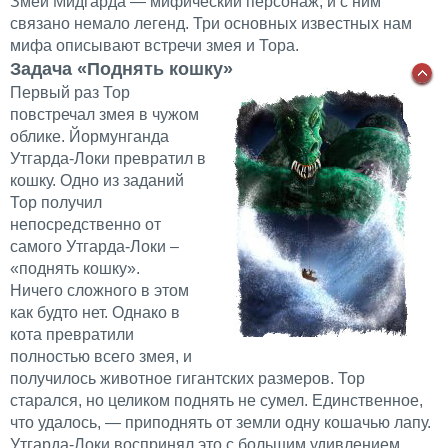
Змей Мидгарда — мифический персонаж, и с ним
связано немало легенд. Три основных известных нам
мифа описывают встречи змея и Тора.
Задача «Поднять кошку»
Первый раз Тор
повстречал змея в чужом
облике. Йормунганда
Утгарда-Локи превратил в
кошку. Одно из заданий
Тор получил
непосредственно от
самого Утгарда-Локи –
«поднять кошку».
Ничего сложного в этом
как будто нет. Однако в
кота превратили
полностью всего змея, и
получилось животное гигантских размеров. Тор
старался, но целиком поднять не сумел. Единственное,
что удалось, — приподнять от земли одну кошачью лапу.
Утгарда-Локи воспринял это с большим удивлением,