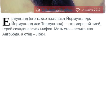
Елизавета Чумбаш
14 марта 2019
Е
рмунганд (его также называют Йормунгандр,
Йормунганд или Тормунганд) — это мировой змей,
герой скандинавских мифов. Мать его – великанша
Ангрбода, а отец – Локи.