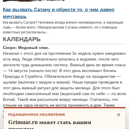
Как вызвать Сатану и обрести то, о чем давно
мечтаешь
Как вызвать Сатану? Человека всегда влекло неизведанное, а чарующая
тьма — более всего. Обрядов вызова Сатаны немного, но с помощью
известных ритуалов вызы...
КАЛЕНДАРЬ
Скоро: Медовый спас.
Начиная с этого дня на протяжении 3х недель нужно ежедневно
есть мед. Люди обязательно купались в водоеме, после чего
загоняли туда домашнюю скотину. Важный день во время спаса
— 14 августа (начало поста). В этот день воспевают Богинь
Природы и Стрибога. Обязательное блюдо на празднестве —
шулики (выпечка с медом и маком). Наши предки проводили в
этот день важный ритуал для защиты жилища. Для этого был
необходим самосеянный мак (выросший сам по себе — по воле
Богов). Такой мак рассыпали вокруг жилища. Считалось, что
отныне ни одна нечисть не могла проникнуть в дом. Также
проводятся обряды для защиты от злобных духов.
×
РЕДАКЦИОННОЕ ОБЪЯВЛЕНИЕ
По теме:
защитные ритуалы
Grimuar.ru может стать вашим
проектом