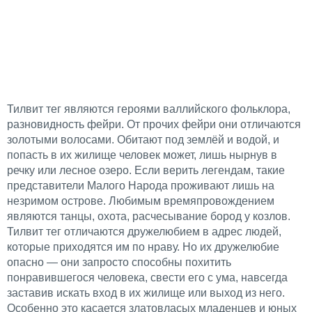
Тилвит тег являются героями валлийского фольклора,
разновидность фейри. От прочих фейри они отличаются
золотыми волосами. Обитают под землёй и водой, и
попасть в их жилище человек может, лишь нырнув в
речку или лесное озеро. Если верить легендам, такие
представители Малого Народа проживают лишь на
незримом острове. Любимым времяпровождением
являются танцы, охота, расчесывание бород у козлов.
Тилвит тег отличаются дружелюбием в адрес людей,
которые приходятся им по нраву. Но их дружелюбие
опасно — они запросто способны похитить
понравившегося человека, свести его с ума, навсегда
заставив искать вход в их жилище или выход из него.
Особенно это касается златовласых младенцев и юных